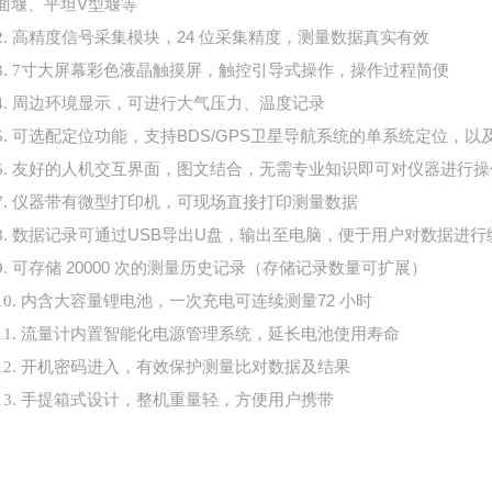
面堰、平坦V型堰等
高精度信号采集模块，
24 位采集精度，测量数据真实有效
2.
3.
7寸大屏幕彩色液晶触摸屏，触控引导式操作，操作过程简便
4.
周边环境显示，可进行大气压力、温度记录
可选配定位功能，支持
BDS/GPS卫星导航系统的单系统定位，
5.
6.
友好的人机交互界面，图文结合，无需专业知识即可对仪器进行操
7.
仪器带有微型打印机，可现场直接打印测量数据
数据记录可通过
USB导出U盘，输出至电脑，便于用户对数据进行
8.
可存储
20000 次的测量历史记录（存储记录数量可扩展）
9.
内含大容量锂电池，一次充电可连续测量
72 小时
10.
11.
流量计内置智能化电源管理系统，延长电池使用寿命
12.
开机密码进入，有效保护测量比对数据及结果
13.
手提箱式设计，整机重量轻，方便用户携带