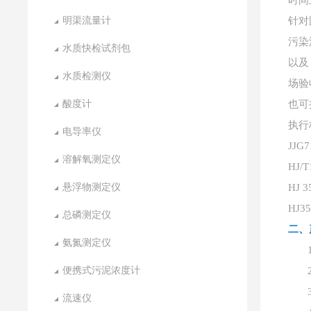
明渠流量计
针对
污染
水质快检试剂包
以及
水质检测仪
场验
酸度计
也可
执行
电导率仪
JJ
溶解氧测定仪
HJ
悬浮物测定仪
HJ
HJ
总磷测定仪
二、
氨氮测定仪
便携式污泥浓度计
流速仪