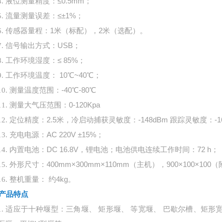
液位测量精度：
≤0.5mm；
4.
流量测量误差：
≤±1%；
5.
传感器量程：
1米（标配），2米（选配）。
6.
信号输出方式：
USB；
7.
工作环境湿度：
≤ 85%；
8.
工作环境温度：
10℃~40℃；
9.
测量温度范围：
-40℃-80℃
10.
测量大气压范围：
0-120Kpa
11.
定位精度：
2.5米，冷启动捕获灵敏度：-148dBm 跟踪灵敏度：-1
12.
充电电源：
AC 220V ±15%；
13.
内置电池：
DC 16.8V，锂电池；电池供电连续工作时间：72 h；
14.
外形尺寸：
400mm×300mm×110mm（主机），900×100×10
15.
整机重量：
约4kg。
16.
产品
特点
适应于十种堰型：三角堰、
矩形堰、 等宽堰、 巴歇尔槽、矩形
1.