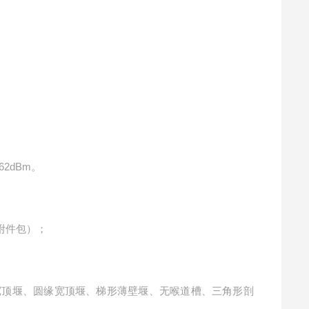
62dBm。
0（附件包）；
宽顶堰、圆缘宽顶堰、梯形薄壁堰、无喉道槽、三角形剖