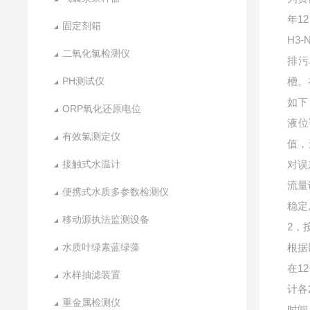
年1
固定剂箱
H3
二氧化氯检测仪
排污
PH测试仪
槽。
如下
ORP氧化还原电位
液位
有效氯测定仪
值，
接触式水温计
对误
流量
便携式水质多参数检测仪
稳定
移动源执法监测设备
2，
水质叶绿素蓝绿藻
根据
在
1
水样抽滤装置
计各
重金属检测仪
时间