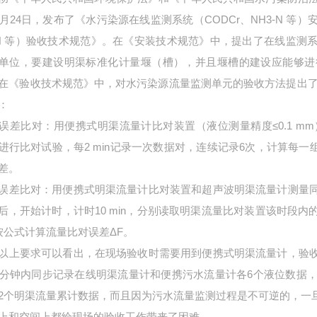
2月24日，发布了《水污染源在线监测系统（CODCr、NH3-N 等
-N 等）验收技术规范》。在《安装技术规范》中，提出了在线监
单位，要建设明渠标准化计量堰（槽），并且堰槽的建设应能够进
在《验收技术规范》中，对水污染源流量监测单元的验收方法提出了
：
误差比对：用便携式明渠流量计比对装置（液位测量精度
≤0.1
进行比对试验，每2 min记录一次数据对，连续记录6次，计算每一
差。
误差比对：用便携式明渠流量计比对装置和超声波明渠流量计测量
后，开始计时，计时
10 min，分别读取明渠流量比对装置该时段内
按公式计算流量比对误差ΔF。
以上要求可以看出，在现场验收时需要用到便携式明渠流量计，验
2分钟内同步记录在线明渠流量计和便携污水流量计各6个液位数据
2个明渠流量累计数据，而且因为污水流量监测过程是不可逆的，一
上和空间上都给现场的验收工作带来了困难。