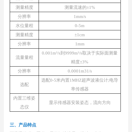
测量精度
测量流速的
±1%
分辨率
1mm/s
水位量程
0-5m
测量精度
±1cm
分辨率
1mm
0.001m³/s到9999m³/s取决于实际面测量
流量量程
精度±3%
分辨率
0.0001m31/s
选配
0-5米内置1MHZ超声波液位计;电导
选配
率传感器
内置三维姿
显示传感器安装姿态，流向方向
态仪
三、产品特点