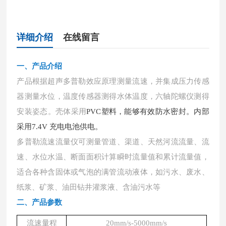
详细介绍
在线留言
一、产品介绍
产品根据超声多普勒效应原理测量流速，并集成压力传感
器测量水位，温度传感器测得水体温度，六轴陀螺仪测得
安装姿态。壳体采用
PVC塑料，能够有效防水密封。内部
采用7.4V 充电电池供电。
多普勒流速流量仪可测量管道、渠道、天然河流流量、流
速、水位水温、断面面积计算瞬时流量值和累计流量值，
适合各种含固体或气泡的满管流动液体，如污水、废水、
纸浆、矿浆、油田钻井灌浆液、含油污水等
二、产品参数
流速量程
20mm/s-5000mm/s