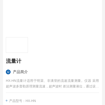
流量计
产品简介
HX-HN流量计适用于明渠、非满管的流速流量测量。仪器 采用
超声波多普勒原理测量流速，超声波时 差法测量液位，通过设定
截面，计算流量。 由于多普勒流速仪结构紧凑、无转动 件、寿
命长、使用简单、免维护的特性，其广泛应用于海绵城市、给/排
产品型号：HX-HN
水管网、黑臭水体、自然河流、明渠、水库等场景，也应用于科