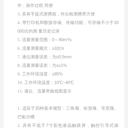
作，操作过程 简便
3.
具有手提式便携箱，外出检测携带方便
带打印机和数据存储、传输功能，可存储不小于
20
4.
000次的测 量历史记录
流量测量范围：
0～40m³/s
5.
流量测量频次：
≥3次/s
6.
液位测量误差：为
≤0.5mm
7.
流量测量误差：为
≤±1%
8.
工作环境湿度：
≤85%
9.
工作环境温度：
10℃~40℃
10.
11.
液位、流量带曲线图显示
1.
适应于四种基本堰型：三角堰、矩形堰、等宽堰、
巴歇尔槽
具有不低于
7寸彩色液晶触摸屏，触控引导式操
2.