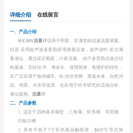
详细介绍
在线留言
一、产品介绍
HX-HN流量计
适用于明渠、非满管的流速流量测量。
仪器 采用超声波多普勒原理测量流速，超声波时 差法测
量液位，通过设定截面，计算流量。 由于多普勒流速仪结
构紧凑、无转动 件、寿命长、使用简单、免维护的特性，
其广泛应用于海绵城市、给/排水管网、黑臭水体、自然河
流、明渠、水库等场景，也应用于科学研究的流场分析、
液位探测。
流量计
二、产品
参数
1.
适应于四种基本堰型：三角堰、矩形堰、等宽堰、
巴歇尔槽
具有不低于
7寸彩色液晶触摸屏，触控引导式操
2.