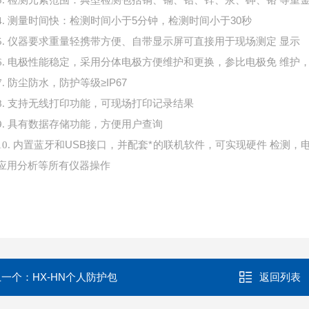
3.
测量时间快：检测时间小于
5分钟，检测时间小于30秒
4.
仪器要求重量轻携带方便、自带显示屏可直接用于现场测定
显示
5.
电极性能稳定，采用分体电极方便维护和更换，参比电极免
维护
6.
防尘防水，防护等级
≥IP67
7.
8.
支持无线打印功能，可现场打印记录结果
9.
具有数据存储功能，方便用户查询
内置蓝牙和
USB接口，并配套*的联机软件，可实现硬件 检测，
10.
应用分析等所有仪器操作
上一个：
HX-HN个人防护包
返回列表