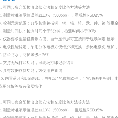
1.
可同步集合阳极溶出伏安法和光度比色方法等方法
测量标准液示值误差
≤±10%（500ppb），重现性RSD≤5%
2.
检测元素范围：典型检测包括铜、镉、铅、锌、汞、砷、铬
等重
3.
测量时间快：检测时间小于
5分钟，检测时间小于30秒
4.
仪器要求重量轻携带方便、自带显示屏可直接用于现场测定
显示
5.
电极性能稳定，采用分体电极方便维护和更换，参比电极免
维护
6.
防尘防水，防护等级
≥IP67
7.
8.
支持无线打印功能，可现场打印记录结果
9.
具有数据存储功能，方便用户查询
内置蓝牙和
USB接口，并配套*的联机软件，可实现硬件 检测，
10.
应用分析等所有仪器操作
1.
可同步集合阳极溶出伏安法和光度比色方法等方法
测量标准液示值误差
≤±10%（500ppb），重现性RSD≤5%
2.
检测元素范围：典型检测包括铜、镉、铅、锌、汞、砷、铬
等重