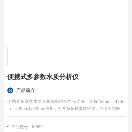
便携式多参数水质分析仪
产品简介
便携式多参数水质分析仪采⽤分光光度法，⽀持420nm、470n
m、520nm和620nm波⻓，可支持多种参数检测。经⼤量实验证
明，此方法操作简便快捷，灵敏度高。仪器体积⼩、重量轻、便
于携带，适合在野外和现场使⽤。采⽤进⼝传感器，*的光学系
产品型号：M990
统，扩⼤比色计测量参数量程，节约了样品稀释所需的时间。可