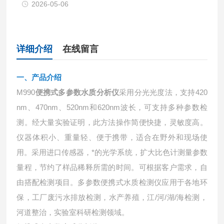
2026-05-06
详细介绍
在线留言
一、
产品介绍
M990
便携式多参数水质分析仪
采⽤分光光度法，⽀持420
nm、470nm、520nm和620nm波⻓，可支持多种参数检
测。经⼤量实验证明，此方法操作简便快捷，灵敏度高。
仪器体积⼩、重量轻、便于携带，适合在野外和现场使
⽤。采⽤进⼝传感器，*的光学系统，扩⼤比色计测量参数
量程，节约了样品稀释所需的时间。可根据客户需求，自
由搭配检测项⽬。多参数便携式⽔质检测仪应用于各地环
保，工厂废污⽔排放检测，⽔产养殖，江/河/湖/海检测，
河道整治，实验室科研检测领域。