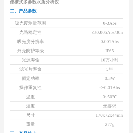
便携式多参数水质分析仪
二、
产品参数
吸光度测量范围
0-3Abs
光路稳定性
≤±0.005Abs/30min
吸光度分辨率
0.001Abs
外壳防护等级
IP65
光源寿命
10万小时
滤光片寿命
5年
额定功率
0.3W
操作重复性
≤±0.01Abs
温度
0~50℃
湿度
无要求
尺寸
170x72x44mm
重量
277g