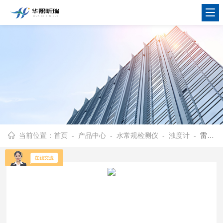
当前位置：
首页
-
产品中心
-
水常规检测仪
-
浊度计
- 雷磁WZB-170型便携式浊度计 数显手持浊度检测仪