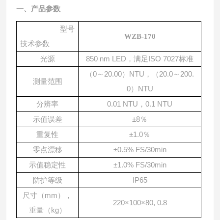
一、产品参数
型号
WZB-170
技术参数
光源
850 nm LED，满足ISO 7027标准
0～20.00）NTU，（20.0～200.
（
测量范围
0）NTU
分辨率
0.01 NTU，0.1 NTU
示值误差
±8％
重复性
±1.0％
零点漂移
±0.5% FS/30min
示值稳定性
±1.0% FS/30min
防护等级
IP65
mm），
尺寸（
220×100×80, 0.8
重量（kg）