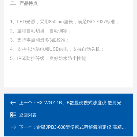
二、产品特点
1、LED光源，采用850 nm波长，满足ISO 7027标准；
2、量程自动切换，自动调零；
3、支持零点和最多3点校准；
4、支持电池供电和USB供电，支持自动关机；
5、IP65防护等级，良好防水防尘性能
HX-WGZ-1B、B数显便携式浊度仪 散射光浊度计
上一个：
返回列表
雷磁JPBJ-608型便携式溶解氧测定仪 高精度溶氧仪
下一个：