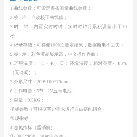
1.曲线参数：可设定多条测量曲线参数；
2.校 准：自动校正曲线值；
3.时 钟：内置实时时钟，实时时钟月累积误差小于10
秒；
4.记录存储：可存储1000次测定结果，数据断电不丢失；
5.显 示：彩色液晶显示器，中文操作界面；
6.环境温度：（5 ~ 40）℃； 环境湿度：相对湿度＜ 85%
（无冷凝）；
7.外形尺寸：200*100*70mm；
8.工作电源：5节1.2V五号电池；
9.重量：0.5KG；
指标参数（可根据客户需求进行自由搭配组合）
常规指标
4.总氮指标（需消解）
① 测定方法：消解比色法；