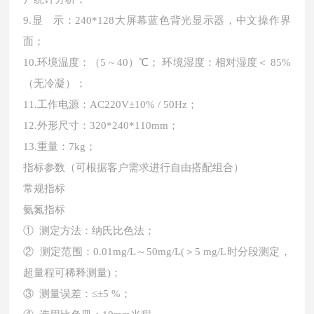
9.显 示：240*128大屏幕蓝色背光显示器，中文操作界
面；
10.环境温度：（5 ~ 40）℃； 环境湿度：相对湿度＜ 85%
（无冷凝）；
11.工作电源：AC220V±10% / 50Hz；
12.外形尺寸：320*240*110mm；
13.重量：7kg；
指标参数（可根据客户需求进行自由搭配组合）
常规指标
氨氮指标
① 测定方法：纳氏比色法；
② 测定范围：0.01mg/L～50mg/L(＞5 mg/L时分段测定，
超量程可稀释测量)；
③ 测量误差：≤±5 %；