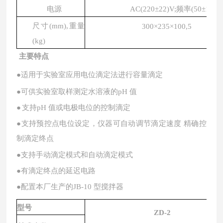
电源
AC(220±22)V;频率(50±1)
Hz
尺寸
(
mm
),重量
300×235×100,5
(
kg
)
主要特点
●适用于实验室应用电位滴定法进行容量滴定
●可供实验室取样测定水溶液的pH 值
●
支持pH 值或电极电位的控制滴定
●支持预控点电位设定，仪器可自动调节滴定速度
精确控
制滴定终点
●支持手动滴定模式和自动滴定模式
●有滴定终点的延迟电路
●配置本厂生产的JB-10 型搅拌器
型号
ZD-2