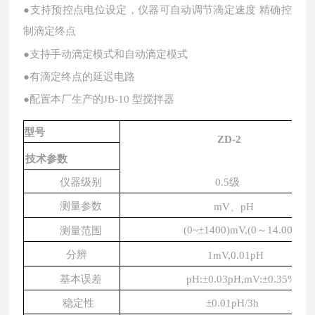
●支持预控点电位设定，仪器可自动调节滴定速度
精确控
制滴定终点
●支持手动滴定模式和自动滴定模式
●有滴定终点的延迟电路
●配置本厂生产的JB-10 型搅拌器
型号
ZD-2
技术参数
仪器级别
0.5级
测量参数
mV、pH
(0~±1400)
mV
,(0～14.00)
pH
测量范围
分辨
1mV,0.01pH
基本误差
pH:±0.03pH,mV:±0.35
%FS
稳定性
±0.01pH/3h