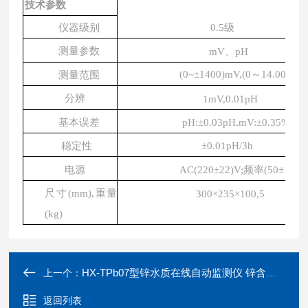
技术参数
仪器级别
0.5级
测量参数
mV、pH
(0~±1400)
mV
,(0～14.00)
pH
测量范围
分辨
1mV,0.01pH
基本误差
pH:±0.03pH,mV:±0.35
%FS
稳定性
±0.01pH/3h
电源
AC(220±22)V;频率(50±1)
Hz
尺寸(
mm
),重量
300×235×100,5
(
kg
)
HX-TPb07型锌水质在线自动监测仪 锌含量分析设备
上一个：
返回列表