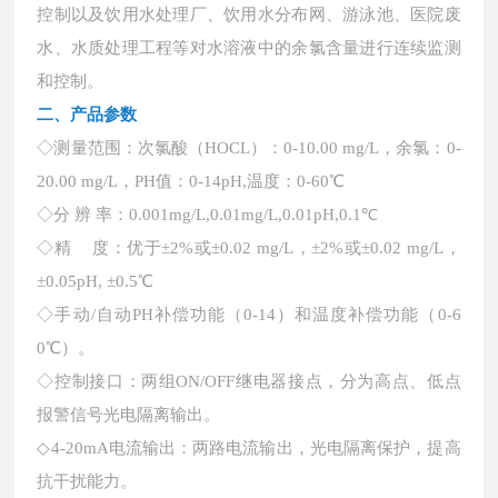
控制以及饮用水处理厂、饮用水分布网、游泳池、医院废
水、水质处理工程等对水溶液中的余氯含量进行连续监测
和控制。
二、
产品参数
◇测量范围：次氯酸（HOCL）：0-10.00 mg/L，余氯：0-
20.00 mg/L，PH值：0-14pH,温度：0-60℃
◇分 辨 率：0.001mg/L,0.01mg/L,0.01pH,0.1℃
◇精 度：优于±2%或±0.02 mg/L，±2%或±0.02 mg/L，
±0.05pH, ±0.5℃
◇手动/自动PH补偿功能（0-14）和温度补偿功能（0-6
0℃）。
◇控制接口：两组ON/OFF继电器接点，分为高点、低点
报警信号光电隔离输出。
◇4-20mA电流输出：两路电流输出，光电隔离保护，提高
抗干扰能力。