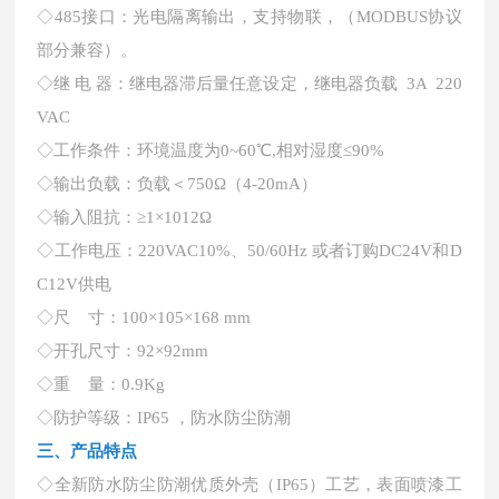
◇485接口：光电隔离输出，支持物联，（MODBUS协议
部分兼容）。
◇继 电 器：继电器滞后量任意设定，继电器负载 3A 220
VAC
◇工作条件：环境温度为0~60℃,相对湿度≤90%
◇输出负载：负载＜750Ω（4-20mA）
◇输入阻抗：≥1×1012Ω
◇工作电压：220VAC10%、50/60Hz 或者订购DC24V和D
C12V供电
◇尺 寸：100×105×168 mm
◇开孔尺寸：92×92mm
◇重 量：0.9Kg
◇防护等级：IP65 ，防水防尘防潮
三、产品特点
◇全新防水防尘防潮优质外壳（IP65）工艺，表面喷漆工