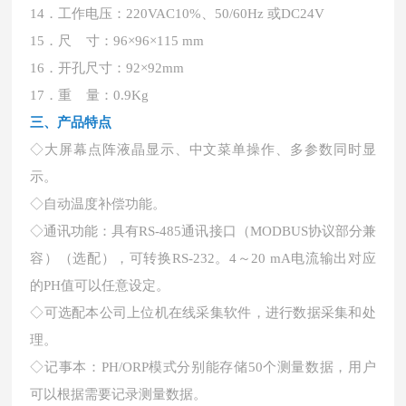
14．工作电压：220VAC10%、50/60Hz 或DC24V
15．尺 寸：96×96×115 mm
16．开孔尺寸：92×92mm
17．重 量：0.9Kg
三、产品特点
◇大屏幕点阵液晶显示、中文菜单操作、多参数同时显
示。
◇自动温度补偿功能。
◇通讯功能：具有RS-485通讯接口（MODBUS协议部分兼
容）（选配），可转换RS-232。4～20 mA电流输出对应
的PH值可以任意设定。
◇可选配本公司上位机在线采集软件，进行数据采集和处
理。
◇记事本：PH/ORP模式分别能存储50个测量数据，用户
可以根据需要记录测量数据。