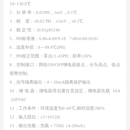
10~130.0℃
2．分 辨 率：0.01PH，1mV，0.1℃
3．精 度：±0.02 PH，±1mV，±0.3℃
4．稳 定 性：≤0.01pH/24h
5．PH标准液：6.86/4.00/9.18 7.00/4.00/10.01
6．温度补偿：0～99.9℃(PH)
7．PH校正范围：零点±1.45PH；斜率±30%
8．控制接口：两组ON/OFF继电器接点，分为高点、低点
报警控制。
9．信号隔离输出：4～20mA隔离保护输出
10．继 电 器：继电器滞后量任意设定，继电器负载 10A
220VAC
11．工作条件：环境温度为0~60℃,相对湿度≤90%
12．输入阻抗：≥1×1012Ω
13．输出负载：负载＜750Ω（4-20mA）