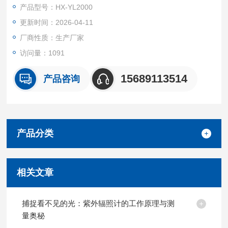
表水、河流、湖泊、海水、市政供排水、养殖渔业、大学、科研
产品型号：HX-YL2000
所、环保研究等领域，无需任何试剂，可在野外、实验室等进行
更新时间：2026-04-11
快速、精准的检测
厂商性质：生产厂家
访问量：1091
15689113514
产品咨询
产品分类
相关文章
捕捉看不见的光：紫外辐照计的工作原理与测
量奥秘