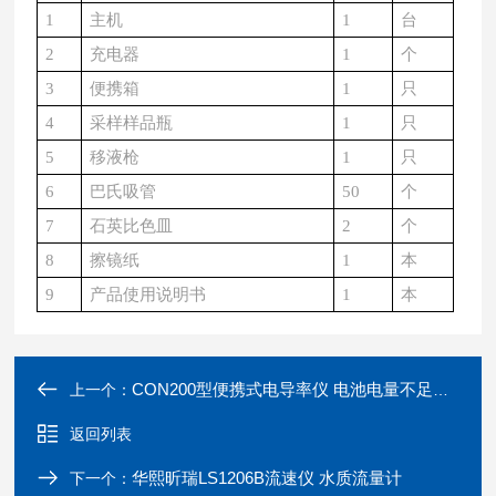
1
主机
1
台
2
充电器
1
个
3
便携箱
1
只
4
采样样品瓶
1
只
5
移液枪
1
只
6
巴氏吸管
50
个
7
石英比色皿
2
个
8
擦镜纸
1
本
9
产品使用说明书
1
本
CON200型便携式电导率仪 电池电量不足提示
上一个：
返回列表
华熙昕瑞LS1206B流速仪 水质流量计
下一个：