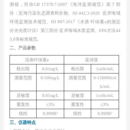
测箱，符合GB 17378.7-2007《海洋监测规范》第７部
分：近海污染生态调查和生物、HJ 442.3-2020 近岸海域
环境监测技术规范、HJ 897-2017《水质 叶绿素a的测定
分光光度计法》第三部分 近岸海域水质监测、EPA方法44
5.0等标准规范。
二、产品参数
活体叶绿素
a
蓝绿藻
检出限
0.01ug/L
检出限
1cells/mL
测量范围
0-500ug/L
测量范围
0-150000cel
ls/mL
灵敏度
0.01ug/L
灵敏度
1cells/mL
重复性
≤3%
重复性
≤3%
线性
0.999R²
线性
0.999R²
三、仪器特点