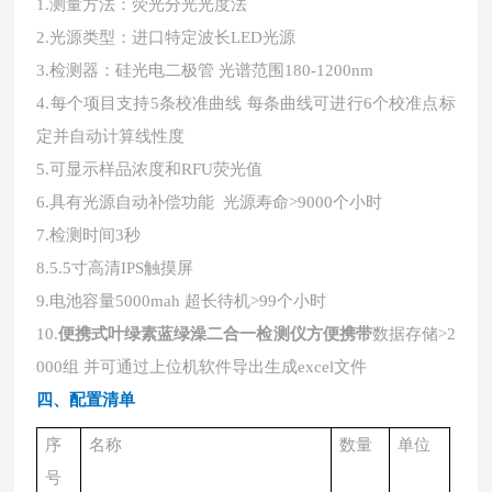
1.测量方法：荧光分光光度法
2.光源类型：进口特定波长LED光源
3.检测器：硅光电二极管 光谱范围180-1200nm
4.每个项目支持5条校准曲线 每条曲线可进行6个校准点标
定并自动计算线性度
5.可显示样品浓度和RFU荧光值
6.具有光源自动补偿功能 光源寿命>9000个小时
7.检测时间3秒
8.5.5寸高清IPS触摸屏
9.电池容量5000mah 超长待机>99个小时
10.
便携式叶绿素蓝绿澡二合一检测仪方便携带
数据存储>2
000组 并可通过上位机软件导出生成excel文件
四、配置清单
序
名称
数量
单位
号