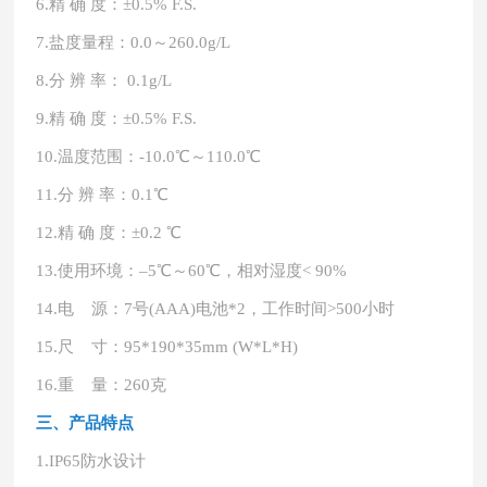
6.
精
确
度：
±0.5% F.S.
7.
盐度量程：
0.0～260.0g/L
8.
分
辨
率：
0.1g/L
9.
精
确
度：
±0.5% F.S.
10.
温度范围：
-10.0℃～110.0℃
11.
分
辨
率：
0.1℃
12.
精
确
度：
±0.2 ℃
13.
使用环境：
–5℃～60℃，相对湿度< 90%
14.
电
源：
7号(AAA)电池*2，工作时间>500小时
15.
尺
寸：
95*190*35mm (W*L*H)
16.
重
量：
260克
三、产品特点
1.
IP65防水设计