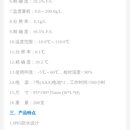
6.
精
确
度：
±0.5% F.S.
7.
盐度量程：
0.0～260.0g/L
8.
分
辨
率：
0.1g/L
9.
精
确
度：
±0.5% F.S.
10.
温度范围：
-10.0℃～110.0℃
11.
分
辨
率：
0.1℃
12.
精
确
度：
±0.2 ℃
13.
使用环境：
–5℃～60℃，相对湿度< 90%
14.
电
源：
7号(AAA)电池*2，工作时间>500小时
15.
尺
寸：
95*190*35mm (W*L*H)
16.
重
量：
260克
三、产品特点
1.
IP65防水设计