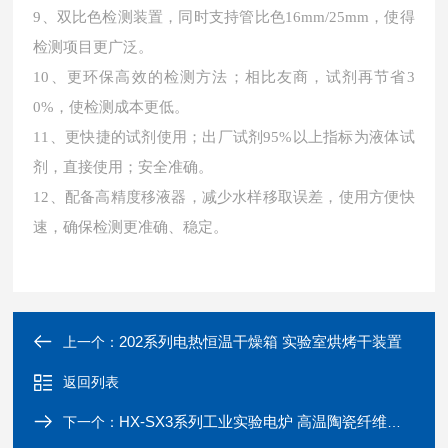
9、双比色检测装置，同时支持管比色16mm/25mm，使得
检测项目更广泛。
10、更环保高效的检测方法；相比友商，试剂再节省3
0%，使检测成本更低。
11、更快捷的试剂使用；出厂试剂95%以上指标为液体试
剂，直接使用；安全准确。
12、配备高精度移液器，减少水样移取误差，使用方便快
速，确保检测更准确、稳定。
202系列电热恒温干燥箱 实验室烘烤干装置
上一个：
返回列表
HX-SX3系列工业实验电炉 高温陶瓷纤维马弗炉
下一个：