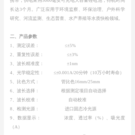
携带；供电采用5000毫安可充电大容量锂电池，待机时间
长达3个月。广泛应用于环境监察、环保治理、户外科学
研究、河流监测、生态普查、水产养殖等水质快检领域。
二、产品参数
1、测定误差： ≤±5%
2、重复性误差： ≤±3%
3、波长精准度： ±1nm
4、光学稳定性： ≤±0.001A/20分钟（10万⼩时寿命）
5、比色方式： 管比色16mm/25mm
6、波长选择： 根据测定项目自动选择
7、波长校准： 自动校准
8、检测光源： 进口固态冷光源
9、数据显示： 浓度、透过率（%）、吸光度
（A）