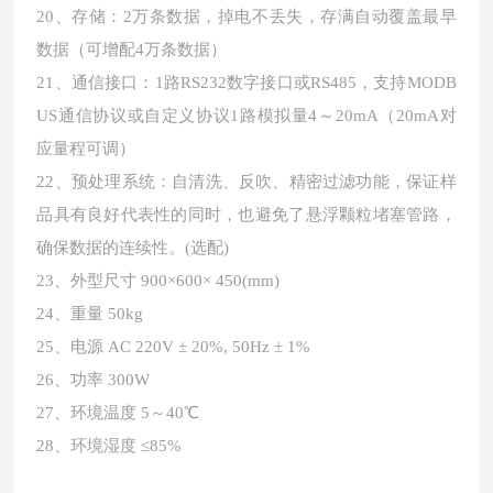
20、存储：2万条数据，掉电不丢失，存满自动覆盖最早
数据（可增配4万条数据）
21、通信接口：1路RS232数字接口或RS485，支持MODB
US通信协议或自定义协议1路模拟量4～20mA（20mA对
应量程可调）
22、预处理系统：自清洗、反吹、精密过滤功能，保证样
品具有良好代表性的同时，也避免了悬浮颗粒堵塞管路，
确保数据的连续性。(选配)
23、外型尺寸
900×600× 450(mm)
24、重量
50kg
25、电源
AC 220V ± 20%, 50Hz ± 1%
26、功率
300W
27、环境温度
5～40℃
28、环境湿度
≤85%