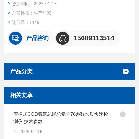
更新时间：2026-01-15
在后期使用过程中可随时根据测定需求在本机上加装新的测定指
标。
厂商性质：生产厂家
访问量：1146
15689113514
产品咨询
产品分类
相关文章
便携式COD氨氮总磷总氮全70参数水质快速检
测仪 技术参数
2026-04-15