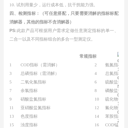
10. 试剂用量少，运行成本低，抗干扰能力强。
四、检测指标：
（可任意搭配，只要需要消解的指标标配
消解器，其他的指标不含消解器）
PS:
此款产品可根据用户需求定做任意测定指标的单一、
二合一以及不同指标组合的多合一型测定仪。
常规指标
1
COD指标（需消解）
2
氨氮指标
3
总磷指标（需消解）
4
总氮指标（
5
二氧化氯指标
6
硫酸盐指标
7
余氯指标
8
磷酸盐指标
9
硝酸盐氮指标
10
硫化物指标
11
亚硝酸盐氮指标
12
氟化物指标
13
色度指标
14
苯胺指标
15
浊度指标
16
COD锰法(