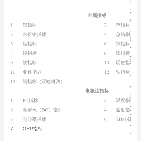
金属指标
1
钡指标
2
锌指标
3
六价铬指标
4
总铬指标（
5
锰指标
6
镉指标
7
镍指标
8
镁指标
9
铁指标
10
硬度指标
11
亚铁指标
12
钴指标
13
铜指标（双喹啉法）
电极法指标
1
PH指标
2
温度指标
3
溶解氧（DO）指标
4
盐度指标
5
电导率指标
6
TDS指标
7
ORP指标