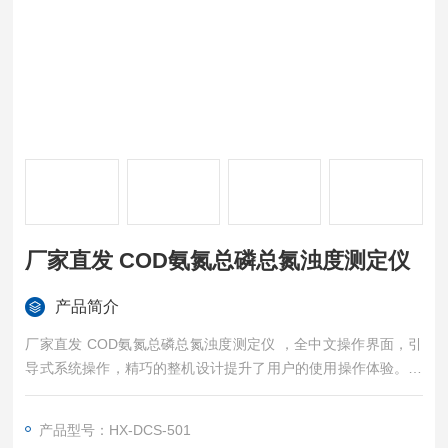
厂家直发 COD氨氮总磷总氮浊度测定仪
产品简介
厂家直发 COD氨氮总磷总氮浊度测定仪 ，全中文操作界面，引
导式系统操作，精巧的整机设计提升了用户的使用操作体验。更
易于新手上手操作。可广泛应用于环保环境监测、科研水质检
测、生产排放监察检测等领域。本产品采用模块化程序设计，可
产品型号：HX-DCS-501
根据用户需求选购单一指标或多指标的检测指标模块，并且用户