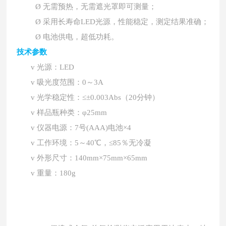
Ø
无需预热，无需遮光罩即可测量；
Ø
采用长寿命
LED光源，性能稳定，测定结果准确；
Ø
电池供电，超低功耗。
技术参数
v
光源：
LED
v
吸光度范围：
0～3A
v
光学稳定性：
≤±0.003Abs（20分钟）
v
样品瓶种类：
φ25mm
v
仪器电源：
7号(AAA)电池×4
v
工作环境：
5～40℃，≤85％无冷凝
v
外形尺寸：
140mm×75mm×65mm
v
重量：
180g