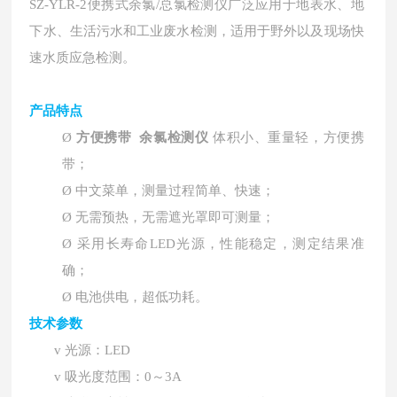
SZ-YLR-2便携式余氯/总氯检测仪
广泛应用于地表水、地
下水、生活污水和工业废水检测，适用于野外以及现场快
速水质应急检测。
产品特点
方便携带 余氯检测仪
Ø
体积小、重量轻，方便携
带；
Ø
中文菜单，测量过程简单、快速；
Ø
无需预热，无需遮光罩即可测量；
Ø
采用长寿命LED光源，性能稳定，测定结果准
确；
Ø
电池供电，超低功耗。
技术参数
v
光源：LED
v
吸光度范围：0～3A