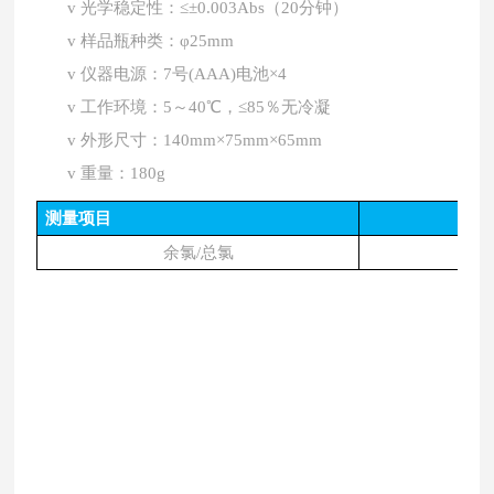
v
光学稳定性：≤±0.003Abs（20分钟）
v
样品瓶种类：φ25mm
v
仪器电源：7号(AAA)电池×4
v
工作环境：5～40℃，≤85％无冷凝
v
外形尺寸：140mm×75mm×65mm
v
重量：180g
测量项目
余氯/总氯