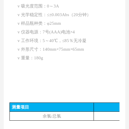
v
吸光度范围：0～3A
v
光学稳定性：≤±0.003Abs（20分钟）
v
样品瓶种类：φ25mm
v
仪器电源：7号(AAA)电池×4
v
工作环境：5～40℃，≤85％无冷凝
v
外形尺寸：140mm×75mm×65mm
v
重量：180g
测量项目
余氯
/总氯