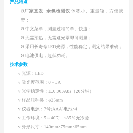
产品特点
Ø
厂家直发 余氯检测仪
体积小、重量轻，方便携
带；
Ø
中文菜单，测量过程简单、快速；
Ø
无需预热，无需遮光罩即可测量；
Ø
采用长寿命
LED光源，性能稳定，测定结果准确；
Ø
电池供电，超低功耗。
技术参数
v
光源：
LED
v
吸光度范围：
0～3A
v
光学稳定性：
≤±0.003Abs（20分钟）
v
样品瓶种类：
φ25mm
v
仪器电源：
7号(AAA)电池×4
v
工作环境：
5～40℃，≤85％无冷凝
v
外形尺寸：
140mm×75mm×65mm