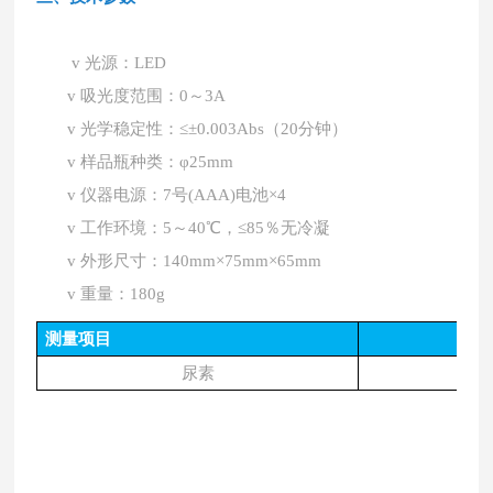
v
光源：
LED
v
吸光度范围：0～3A
v
光学稳定性：≤±0.003Abs（20分钟）
v
样品瓶种类：φ25mm
v
仪器电源：7号(AAA)电池×4
v
工作环境：5～40℃，≤85％无冷凝
v
外形尺寸：140mm×75mm×65mm
v
重量：180g
测量项目
尿素