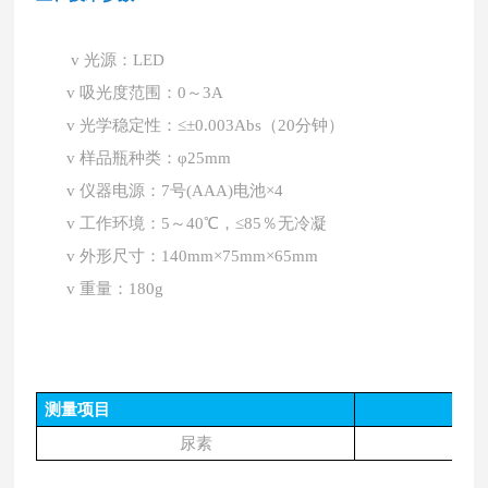
v
光源：
LED
v
吸光度范围：
0～3A
v
光学稳定性：
≤±0.003Abs（20分钟）
v
样品瓶种类：
φ25mm
v
仪器电源：
7号(AAA)电池×4
v
工作环境：
5～40℃，≤85％无冷凝
v
外形尺寸：
140mm×75mm×65mm
v
重量：
180g
测量项目
尿素