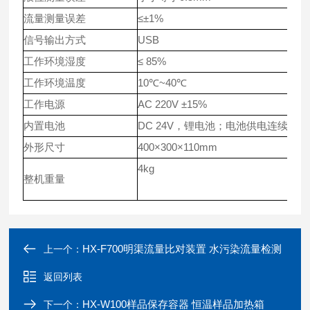
流量测量误差
≤±1%
信号输出方式
USB
工作环境湿度
≤ 85%
工作环境温度
10℃~40℃
工作电源
AC 220V ±15%
内置电池
DC 24V，锂电池；电池供电连续工作时
外形尺寸
400×300×110mm
4kg
整机重量
HX-F700明渠流量比对装置 水污染流量检测
上一个：
返回列表
HX-W100样品保存容器 恒温样品加热箱
下一个：