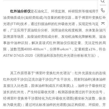
红外油分析仪
是石油化工、环境监测、科研院所等领域用于分析
油类物质成分(如烃类组成)与含量的精密仪器，基于傅里叶变换红外
光谱(FTIR)技术，通过扫描油样的红外吸收光谱，实现定性与定量分
析，广泛应用于原油组分分析、润滑油劣化程度检测、水体复杂油污
染溯源等场景，如柴油烃类组成分析、发动机油氧化降解检测、溢油
事故中油种识别，解决直读式红外测油仪仅能定量、无法定性的局
限，波数范围4000-400cm⁻¹，分辨率≤4cm⁻¹，定量精度±1%，符合
ASTM D7415-2020《润滑油和添加剂红外光谱分析标准方法》。​
其工作原理基于“傅里叶变换红外光谱法”：红外光源发出的连续
红外光经干涉仪(迈克尔逊干涉仪)产生干涉光，照射到油样(液体油样
直接注入比色皿，固体油样制成压片或薄膜)上，油样分子吸收特定
波长的红外光，产生特征吸收光谱；检测器接收透过的干涉光信号，
经傅里叶变换将干涉图转化为红外吸收光谱图(横坐标为波数，纵坐
标为吸光度)；通过对比标准油样的光谱图(如正构烷烃、环烷烃、芳