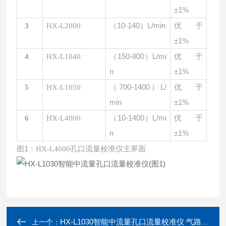
±1%
（
10-140）L/min
优于
3
HX-L
2000
±1%
（
150-800）L/mi
优于
4
HX-L10
40
n
±1%
（
700-1400）L/
优于
5
HX-L10
50
min
±1%
（
10-1400）L/mi
优于
6
HX-L
4000
n
±1%
图
1：
HX-L
4000
孔口流量校准仪主界面
HX-L1030智能中流量孔口流量校准仪 气路流量测量
上一个：