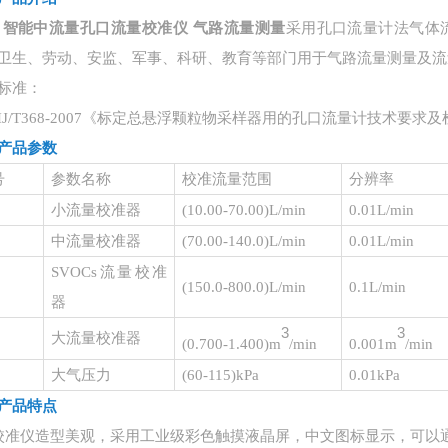
智能中流量孔口流量校准仪 气路流量测量
采用孔口流量计法气体
卫生、劳动、安监、军事、科研、教育等部门用于气路流量测量及流
标准：
/T368-2007《标定总悬浮颗粒物采样器用的孔口流量计技术要求
产品参数
号
参数名称
校准流量范围
分辨率
小流量校准器
(
10.00-70.00
)
L/min
0.01L/min
中流量校准器
(70.00-140.0)L/min
0.01L/min
SVOCs流量校准
(150.0-800.0)L/min
0.1L/min
器
3
3
大流量校准器
(
0.700-1.400
)
m
/min
0.001m
/min
大气压力
(
60-115
)
kPa
0.01kPa
产品特点
校准仪造型美观，采用工业级彩色触摸液晶屏，中文图标显示，可以