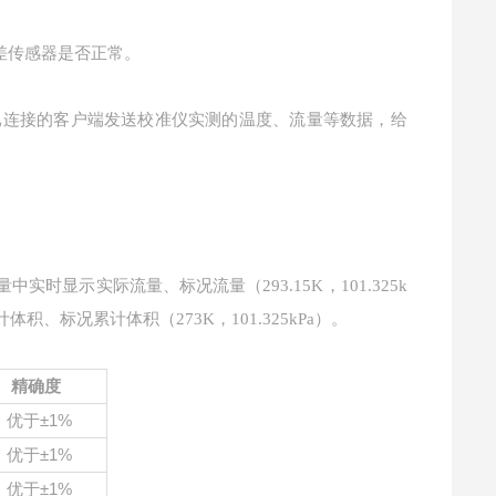
差传感器是否正常。
往已连接的客户端发送校准仪实测的温度、流量等数据，给
时显示实际流量、标况流量（293.15K，101.325k
计体积、标况累计体积（273K，101.325kPa）。
精确度
优于
±1%
优于
±1%
优于
±1%