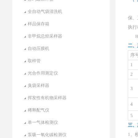
全自动气袋清洗机
保、
样品保存箱
执行
非甲烷总烃采样器
HJ
二、
自动压膜机
序
取样管
1
光合作用测定仪
2
臭袋采样器
3
挥发性有机物采样器
4
稀释配气仪
5
单一气体检测仪
三、
1、
泵吸一氧化碳检测仪