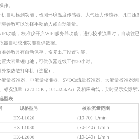
操作。
开机自动检测功能，检测环境温度传感器、大气压力传感器、孔口压
环境参数可以选择手动输入或自动测量。
WIFI功能，校准仪开启WIFI服务器功能，进行校准流量时，自动
仪器自动校准功能提供数据。
校准参数具有自动保存，恢复出厂设置功能。
内置大容量锂电池，可供仪器连续工作30小时。
可外接热敏打印机（选配）。
小流量校准器、中流量校准器、SVOCs流量校准器、大流量校准器测量中实
）、标况流量（273.15K，101.325kPa）及相应曲线，实时显示实际累
选型表
号
规格型号
校准流量范围
（
10-70）L/min
HX-L1020
（
70-140）L/min
HX-L10
30
（
10-140）L/min
HX-L
2000