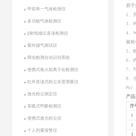
易于
甲烷单一气体检测仪
2、
多功能气体检测仪
3、
4、
β射线烟尘直读检测仪
被检
紫外烟气测试仪
5、
两虫检测自动识别系统
6、
7、
便携式氢火焰离子化检测仪
8、
红外直读式粉尘浓度测量仪
Pa
激光粉尘测定仪
产品
泵吸式甲醛检测仪
序
1
便携式激光粉尘仪
2
个人剂量报警仪
3