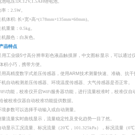
池电压:DC12V,1.5AH锂电池。
功率：2.5W。
机体积: 长×宽×高=(178mm×135mm×60mm)。
主机重量：0.5kg。
主机颜色：白灰色。
产品特点
采用工业级
5寸高分辨率彩色液晶触摸屏，中文图标显示，可以通过
体积小巧，携带方便。
采用高精度数字式差压传感器，使用
ARM技术测量快速、准确、抗干
开机自动检测差压传感器、环境温度传感器、大气传感器是否正常。
WiFi功能，校准仪开启WiFi服务器功能，进行流量校准时，校准
给被校准仪器自动校准功能提供数据。
环境参数可以选择手动输入或自动测量。
测量流量实时曲线显示，流量稳定性及变化趋势一目了然。
自动显示工况流量、标况流量（20℃，101.325kPa），标况流量（0℃，1