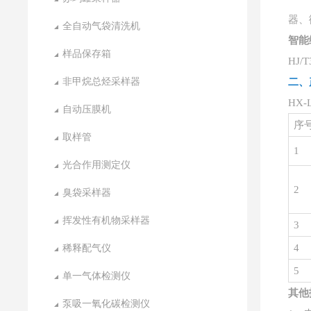
器、
全自动气袋清洗机
智能
样品保存箱
HJ
非甲烷总烃采样器
二、
HX-
自动压膜机
序
取样管
1
光合作用测定仪
2
臭袋采样器
挥发性有机物采样器
3
稀释配气仪
4
5
单一气体检测仪
其他
泵吸一氧化碳检测仪