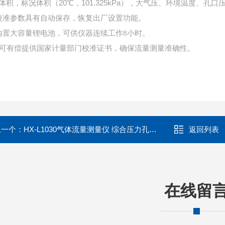
体积，标况体积（
20℃，101.325kPa），大气压、环境温度、孔
校准参数具有自动保存，恢复出厂设置功能。
内置大容量锂电池，可供仪器连续工作8小时。
、可有偿提供国家计量部门校准证书，确保流量测量准确性。
上一个：
HX-L1030气体流量测量仪 综合压力孔口流量计法
返回列表
在线留