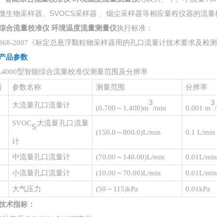
微生物采样器、SVOCS采样器 、烟尘采样器等相应量程仪器的流量
综合流量校准仪 环境温度流量测量仪
执行标准：
/T368-2007《标定总悬浮颗粒物采样器用的孔口流量计技术要求及检
产品参数
L4000型
智能综合流量校准仪测量范围及分辨率
号
参数名称
测量范围
分辨率
3
3
大流量孔口流量计
(0.700～1.400)m
/min
0.001 m
SVOC
大流量孔口流量
S
(150.0～800.0)L/min
0.1 L/min
计
中流量孔口流量计
(70.00～140.00)L/min
0.01L/mi
小流量孔口流量计
(10.00～70.00)L/min
0.01L/mi
大气压力
(
50～115
)
kPa
0.01kPa
技术指标
：