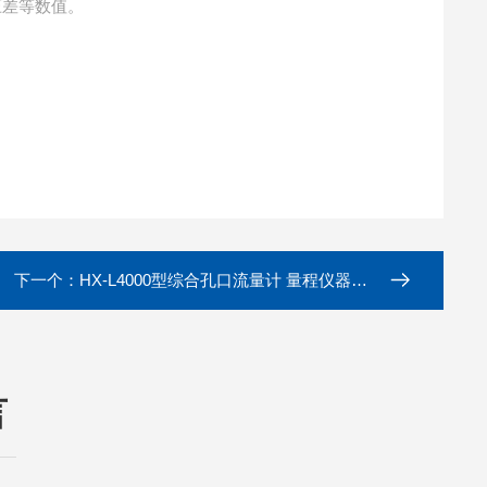
口压差等数值。
下一个：
HX-L4000型综合孔口流量计 量程仪器校准器
言