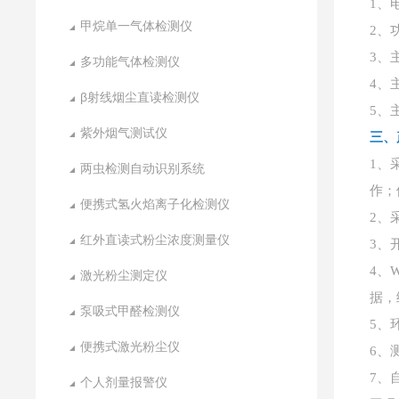
1、电
甲烷单一气体检测仪
2、
3、主
多功能气体检测仪
4、
β射线烟尘直读检测仪
5、
紫外烟气测试仪
三、
1、
两虫检测自动识别系统
作；
便携式氢火焰离子化检测仪
2、
红外直读式粉尘浓度测量仪
3、
4、
激光粉尘测定仪
据，
泵吸式甲醛检测仪
5、
便携式激光粉尘仪
6、
7、
个人剂量报警仪