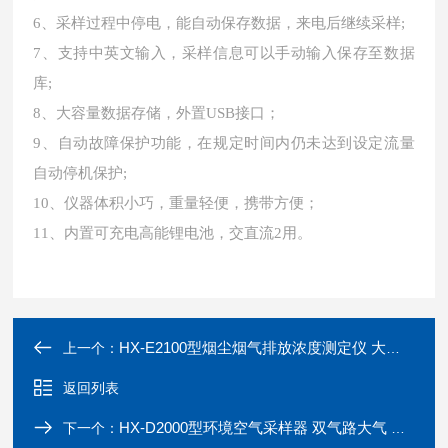
6、采样过程中停电，能自动保存数据，来电后继续采样;
7、支持中英文输入，采样信息可以手动输入保存至数据
库;
8、大容量数据存储，外置USB接口；
9、自动故障保护功能，在规定时间内仍未达到设定流量
自动停机保护;
10、仪器体积小巧，重量轻便，携带方便；
11、内置可充电高能锂电池，交直流2用。
HX-E2100型烟尘烟气排放浓度测定仪 大流量测试仪
上一个：
返回列表
HX-D2000型环境空气采样器 双气路大气 采样仪
下一个：