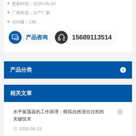
更新时间：2026-05-20
符合：“HJ1261-2022 固定污染源废气 苯系物的测定 气袋采样/
直接进样-气相色谱法"可恒温加热式保存容器液晶面板显示
厂商性质：生产厂家
访问量：134
15689113514
产品咨询
产品分类
相关文章
水平振荡器的工作原理：模拟自然浸出过程的
关键技术
2026-04-23