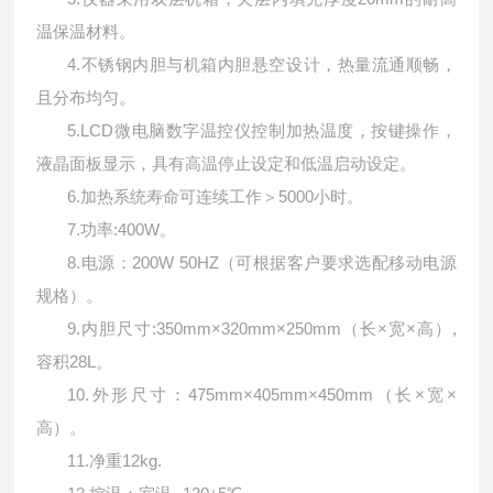
温保温材料。
4.
不锈钢内胆与机箱内胆悬空设计，热量流通顺畅，
且分布均匀。
5.LCD
微电脑数字温控仪控制加热温度，按键操作，
液晶面板显示，具有高温停止设定和低温启动设定。
6.
加热系统寿命可连续工作＞
5000
小时。
7.
功率
:400W
。
8.
电源：
200W 50HZ
（可根据客户要求选配移动电源
规格）。
9.
内胆尺寸
:350mm
×
320mm
×
250mm
（长
×
×
高）
,
宽
容积
28L
。
10.
外形尺寸：
475mm
×
405mm
×
450mm
（长
×
×
宽
高）。
11.
净重
12kg.