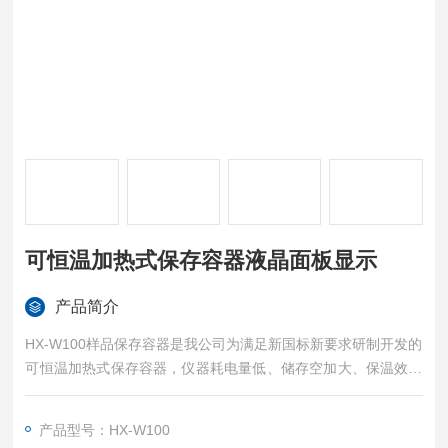
可恒温加热式保存容器液晶面板显示
产品简介
HX-W100样品保存容器是我公司为满足新国标新要求研制开发的
可恒温加热式保存容器，仪器耗电量低、储存空加大、保温效果
好，适用广大客户携带到户外使用。
适用范围：环境监测、大学实验室、化工厂、农科院、化肥厂、
产品型号：HX-W100
林业部门、 质量监督、海关等实验室。