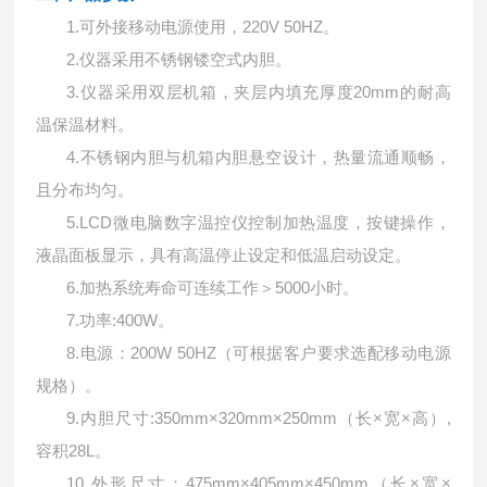
1.
可外接移动电源使用，
220V 50HZ
。
2.
仪器采用不锈钢镂空式内胆。
3.
仪器采用双层机箱，夹层内填充厚度
20mm
的耐高
温保温材料。
4.
不锈钢内胆与机箱内胆悬空设计，热量流通顺畅，
且分布均匀。
5.LCD
微电脑数字温控仪控制加热温度，按键操作，
液晶面板显示，具有高温停止设定和低温启动设定。
6.
加热系统寿命可连续工作＞
5000
小时。
7.
功率
:400W
。
8.
电源：
200W 50HZ
（可根据客户要求选配移动电源
规格）。
9.
内胆尺寸
:350mm
×
320mm
×
250mm
（长
×
×
高）
,
宽
容积
28L
。
10.
外形尺寸：
475mm
×
405mm
×
450mm
（长
×
×
宽