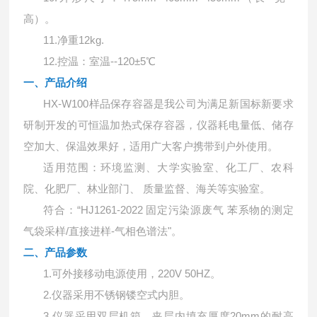
高）。
11.
净重
12kg.
12.
控温：室温
--120
±
5
℃
一、产品介绍
HX-W100
样品保存容器是我公司为满足新国标新要求
研制开发的可恒温加热式保存容器，仪器耗电量低、储存
空加大、保温效果好，适用广大客户携带到户外使用。
适用范围：环境监测、大学实验室、化工厂、农科
院、化肥厂、林业部门、
质量监督、海关等实验室。
符合：
“
HJ1261-2022
固定污染源废气 苯系物的测定
气袋采样
/
直接进样
-
气相色谱法"。
二、产品参数
1.
可外接移动电源使用，
220V 50HZ
。
2.
仪器采用不锈钢镂空式内胆。
3.
仪器采用双层机箱，夹层内填充厚度
20mm
的耐高