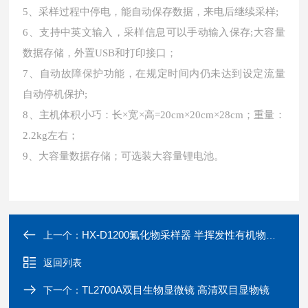
5、采样过程中停电，能自动保存数据，来电后继续采样;
6、支持中英文输入，采样信息可以手动输入保存;大容量
数据存储，外置USB和打印接口；
7、自动故障保护功能，在规定时间内仍未达到设定流量
自动停机保护;
8、主机体积小巧：长×宽×高=20cm×20cm×28cm；重量：
2.2kg左右；
9、大容量数据存储；可选装大容量锂电池。
HX-D1200氟化物采样器 半挥发性有机物采集
上一个：
返回列表
TL2700A双目生物显微镜 高清双目显物镜
下一个：