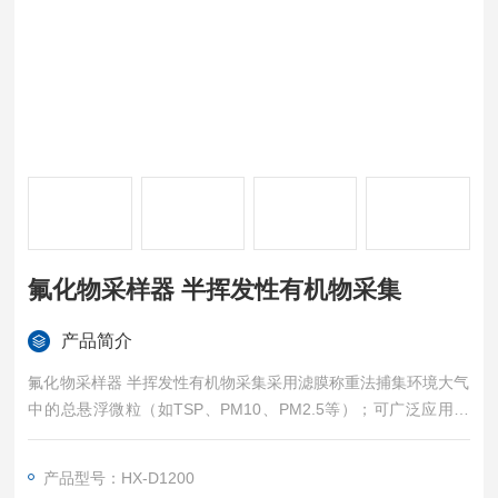
氟化物采样器 半挥发性有机物采集
产品简介
氟化物采样器 半挥发性有机物采集采用滤膜称重法捕集环境大气
中的总悬浮微粒（如TSP、PM10、PM2.5等）；可广泛应用于
环境监测、卫生防疫、劳动保护、科研院校等部门进行颗粒物的
采样。
产品型号：HX-D1200