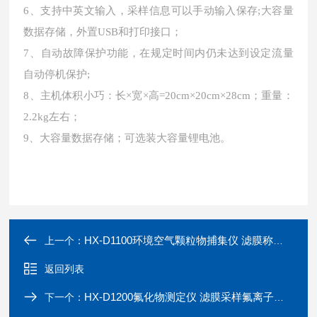
6、支持中英文输入，采样信息可以手动输入保存;大容量
数据存储，外置USB和打印接口；
7、自动故障保护功能，在规定时间内仍未达到设定流量
自动停机保护;
8、主机体积小巧：长×宽×高=20cm×20cm×28cm；重量：
2.2kg左右；
9、大容量数据存储；可选装大容量锂电池。
HX-D1100环境空气颗粒物捕集仪 滤膜称重法
上一个：
返回列表
HX-D1200氟化物测定仪 滤膜采样氟离子选择电极法
下一个：