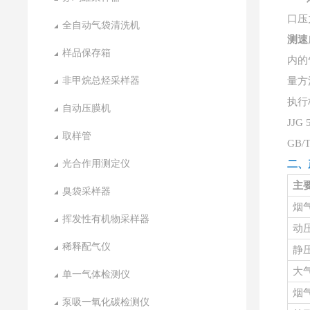
口压
全自动气袋清洗机
测速
样品保存箱
内的
非甲烷总烃采样器
量方
执行
自动压膜机
JJG
取样管
GB
光合作用测定仪
二、
主
臭袋采样器
烟
挥发性有机物采样器
动
稀释配气仪
静
大
单一气体检测仪
烟
泵吸一氧化碳检测仪