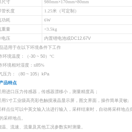
形尺寸
980mm×170mm×80mm
样管长度
1.25
米（可定制）
机功耗
6W
机重量
<3.5kg
内置锂电池或
DC12.67V
作电压
品适用于在以下环境条件下工作
作环境温度：（
-30 ~ 50）
°
C
作环境相对湿度：
≤85
%
气压力：（
80 ~ 105）kPa
产品特点
采用进口压力传感器，传感器漂移小，测量精度高；
采用5寸工业级高亮彩色触摸液晶显示屏，图文界面，操作简单灵敏;
采样点位可以中英文输入法进行输入，采样结束时，自动将采样地点
的采样地点。
烟温、流速、流量及其他工况参数实时测量。