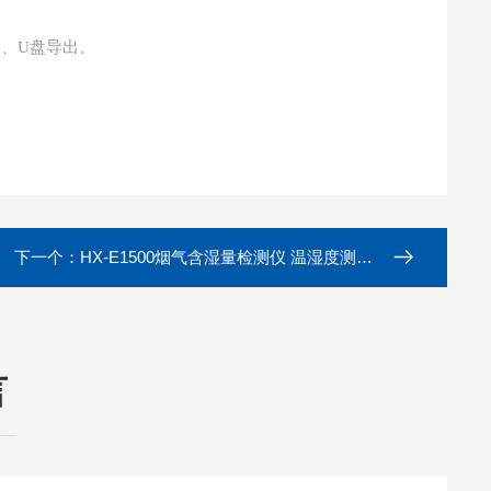
）、U盘导出。
下一个：
HX-E1500烟气含湿量检测仪 温湿度测量法
言