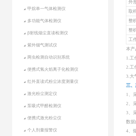
外
甲烷单一气体检测仪
取
多功能气体检测仪
整
整
β射线烟尘直读检测仪
工
紫外烟气测试仪
本产
两虫检测自动识别系统
工
1.
工
2.
便携式氢火焰离子化检测仪
大
3.
红外直读式粉尘浓度测量仪
三、
激光粉尘测定仪
1、
2、
泵吸式甲醛检测仪
3、
便携式激光粉尘仪
数据
个人剂量报警仪
4、