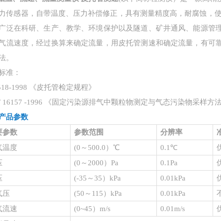
力传感器，自带温度、压力补偿修正，具有测量精度高，耐腐蚀，
广泛在科研、生产、教学、环境保护以及隧道、矿井通风、能源管
气流速度，经过换算来确定流量，用皮托管测速和确定流量，有可
法。
标准：
 518-1998 《皮托管检定规程》
/T 16157 -1996 《固定污染源排气中颗粒物测定与气态污染物采样方
产品参数
要参数
参数范围
分辨率
气温度
(
0～500.0）℃
0.1℃
压
(
0～2000）Pa
0.1Pa
压
(
-35～35）kPa
0.01kPa
气压
(
50～115）kPa
0.01kPa
气流速
(
0~45）m/s
0.01m/s