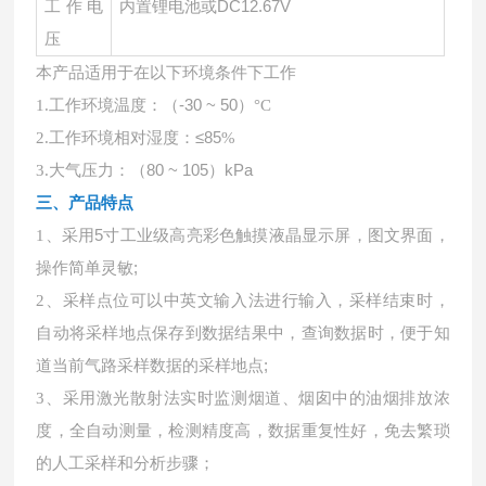
内置锂电池或
DC12.67V
工作电
压
本产品适用于在以下环境条件下工作
工作环境温度：（
-30 ~ 50）
1
.
°
C
工作环境相对湿度：
≤85
2
.
%
大气压力：（
80 ~ 105）kPa
3
.
三、产品特点
采用
5寸工业级高亮彩色触摸液晶显示屏，图文界面，
1、
操作简单灵敏;
采样点位可以中英文输入法进行输入，采样结束时，
2、
自动将采样地点保存到数据结果中，查询数据时，便于知
道当前气路采样数据的采样地点
;
3、
采用激光散射法实时监测烟道、烟囱中的油烟排放浓
度，全自动测量，检测精度高，数据重复性好，免去繁琐
的人工采样和分析步骤
；