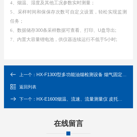
4、
烟温、湿度及其他工况参数实时测量
；
5、
采样时间和保保存次数可自定义设置，轻松实现监测
任务
；
数据储存
300条采样数据可查看、打印、U盘导出;
6、
内置大容量锂电池，供仪器连续运行不低于
5小时;
7、
HX-F1300型多功能油烟检测设备 烟气固定流量采样器
上一个：
返回列表
HX-E1600烟温、流速、流量测量仪 皮托管测速
下一个：
在线留言