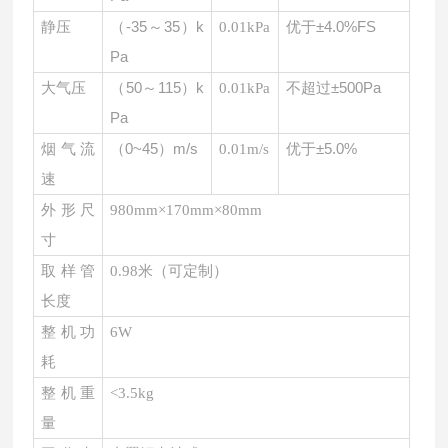
（
-35～35）k
优于
±4.0%FS
静压
0.01kPa
Pa
（
50～115）k
不超过
±500Pa
大气压
0.01kPa
Pa
（
0~45）m/s
优于
±5.0%
烟气流
0.01m/s
速
外形尺
980mm×170mm×80mm
寸
取样管
0.98米（可定制）
长度
整机功
6W
耗
整机重
<3.5kg
量