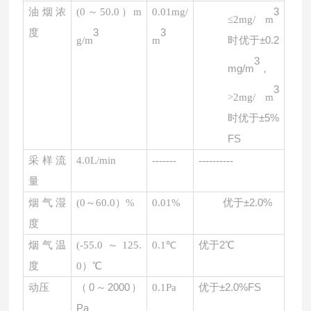
3
油烟浓
(
0～50.0）m
0.01mg/
≤2mg/ m
3
3
度
时优于
±0.2
g/m
m
3
mg/m
，
3
>2mg/ m
时优于
±5%
FS
采样流
4.0L/min
-------
----------
量
优于
±2.0%
烟气湿
(
0～60.0）%
0.01%
度
优于
2℃
烟气温
(
-55.0～125.
0.1℃
度
0）℃
（
0～2000）
优于
±2.0%FS
动压
0.1Pa
Pa