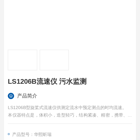
LS1206B流速仪 污水监测
产品简介
LS1206B型旋桨式流速仪供测定流水中预定测点的时均流速。
本仪器特点是，体积小，造型轻巧，结构紧凑、精密，携带、使
用方便，适用于小河流、大河沽水期浅滩、灌排渠道、水利调
查、径流实验等，并广泛用于测试中小型泵站效率的管流测量和
产品型号：华熙昕瑞
水力机械的效率实验，以及环保部门的污水监测、渗水流量测