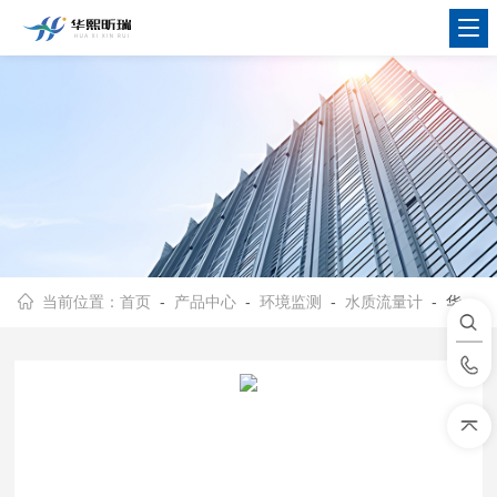
当前位置：
首页
-
产品中心
-
环境监测
-
水质流量计
- 华熙昕瑞LS1206B流速仪 污水监测