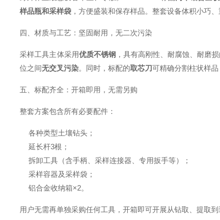
样品瓶和采样袋
，方便盛装和保存样品。整套设备体积小巧、
四、材质与工艺：坚固耐用，无二次污染
采样工具主体采用
优质不锈钢
，具有高刚性、耐腐蚀、耐磨损
位之间
无交叉污染
。同时，标配的
取芯刀
可精确分割柱状样品
五、标配齐全：开箱即用，无需另购
整套方案包含所有必要配件：
各种类型土壤钻头；
延长杆3根；
拆卸工具（含手柄、采样连接器、专用扳手等）；
采样容器及采样袋；
铝合金收纳箱×2。
用户无需再单独采购任何工具，开箱即可开展从钻取、提取到