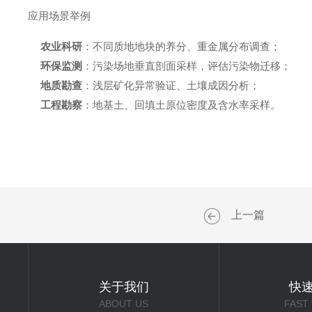
应用场景举例
农业科研
：不同质地地块的养分、重金属分布调查；
环保监测
：污染场地垂直剖面采样，评估污染物迁移；
地质勘查
：浅层矿化异常验证、土壤成因分析；
工程勘察
：地基土、回填土原位密度及含水率采样。
上一篇
关于我们
快
ABOUT US
FAST