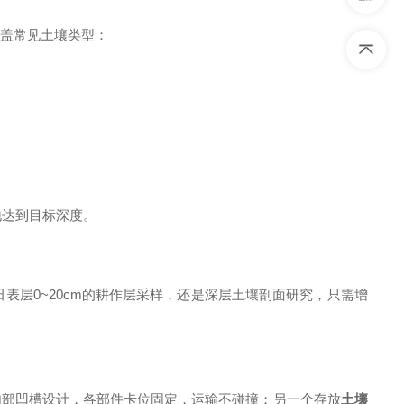
覆盖常见土壤类型：
地达到目标深度。
田表层0~20cm的耕作层采样，还是深层土壤剖面研究，只需增
内部凹槽设计，各部件卡位固定，运输不碰撞；另一个存放
土壤