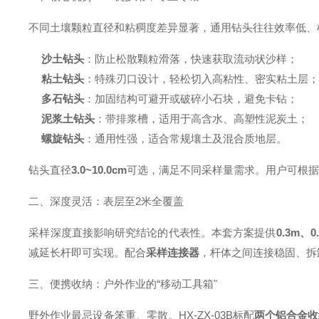
不同土壤颗粒直径和粘稠度差异显著，通用钻头往往效率低、样品
沙土钻头
：防止松散颗粒滑落，快速获取流动状沙样；
粘土钻头
：特殊刃口设计，轻松切入高粘性、密实粘土层
多石钻头
：加固结构可避开或破碎小石块，避免卡钻；
泥浆土钻头
：带排浆槽，适用于高含水、高塑性泥炭土；
螺旋钻头
：通用性强，适合常规壤土及混合质地层。
钻头直径
3.0~10.0cm
可选，满足不同采样量需求。用户可根
二、深度灵活：表层至2米全覆盖
采样深度直接影响研究结论的代表性。本套方案提供
0.3m、
减延长杆即可实现。配合
采样连接器
，杆体之间连接稳固、拆
三、便携收纳：户外作业的“移动工具箱"
野外作业最忌设备笨重、零散。HX-ZX-03B标配
两个铝合金收