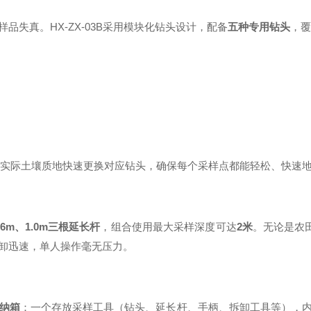
失真。HX-ZX-03B采用模块化钻头设计，配备
五种专用钻头
，
；
据实际土壤质地快速更换对应钻头，确保每个采样点都能轻松、快速
0.6m、1.0m三根延长杆
，组合使用最大采样深度可达
2米
。无论是农
卸迅速，单人操作毫无压力。
纳箱
：一个存放采样工具（钻头、延长杆、手柄、拆卸工具等），