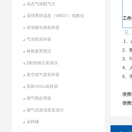
动态气体配气仪
湿球黑球温度（WBGT）指数仪
工作
浓缩微生物采样器
三
气溶胶采样器
1
2、
林格曼黑度仪
3、
β射线烟尘直读仪
4、
真空箱气袋采样器
5、
双路VOCs采样器
便携
烟气预处理器
便携
烟气流速湿度直读仪
采样桶