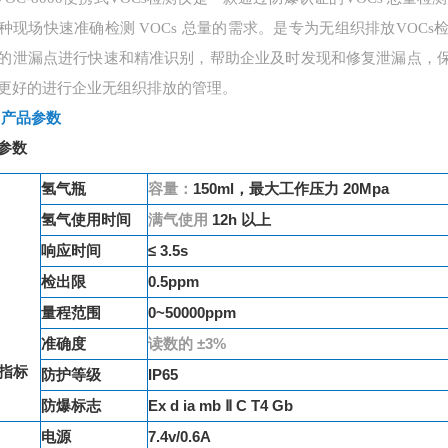
种现场快速准确检测 VOCs 总量的需求。是专为无组织排放VOC
的泄漏点进行快速和精准识别，帮助企业及时发现和修复泄漏点，
更好的进行企业无组织排放的管理。
、
产品参数
参数
氢气瓶
容量：
150ml，最大工作压力 20Mpa
氢气使用时间
满气使用
12h 以上
响应时间
≤ 3.5s
检出限
0.5ppm
量程范围
0~50000ppm
准确度
读数的
±3%
指标
防护等级
IP65
防爆标志
Ex d ia mb Ⅱ C T4 Gb
电源
7.4v/0.6A