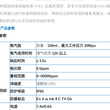
种现场快速准确检测 VOCs 总量的需求。是专为无组织排放VOC
的泄漏点进行快速和精准识别，帮助企业及时发现和修复泄漏点，
更好的进行企业无组织排放的管理。
、
产品参数
参数
氢气瓶
容量：
150ml，最大工作压力 20Mpa
氢气使用时间
满气使用
12h 以上
响应时间
≤ 3.5s
检出限
0.5ppm
量程范围
0~50000ppm
准确度
读数的
±3%
指标
防护等级
IP65
防爆标志
Ex d ia mb Ⅱ C T4 Gb
电源
7.4v/0.6A