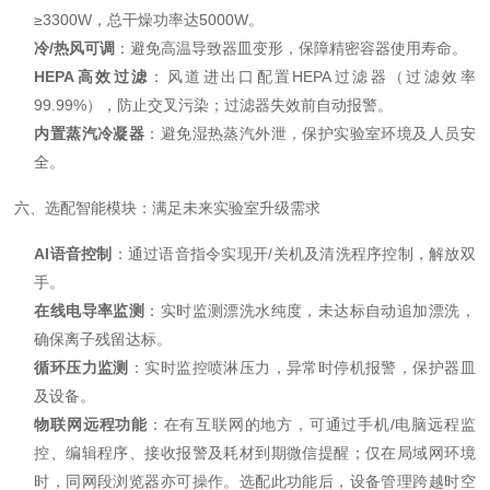
≥3300W，总干燥功率达5000W。
冷/热风可调
：避免高温导致器皿变形，保障精密容器使用寿命。
HEPA高效过滤
：风道进出口配置HEPA过滤器（过滤效率
99.99%），防止交叉污染；过滤器失效前自动报警。
内置蒸汽冷凝器
：避免湿热蒸汽外泄，保护实验室环境及人员安
全。
六、选配智能模块：满足未来实验室升级需求
AI语音控制
：通过语音指令实现开/关机及清洗程序控制，解放双
手。
在线电导率监测
：实时监测漂洗水纯度，未达标自动追加漂洗，
确保离子残留达标。
循环压力监测
：实时监控喷淋压力，异常时停机报警，保护器皿
及设备。
物联网远程功能
：在有互联网的地方，可通过手机/电脑远程监
控、编辑程序、接收报警及耗材到期微信提醒；仅在局域网环境
时，同网段浏览器亦可操作。选配此功能后，设备管理跨越时空