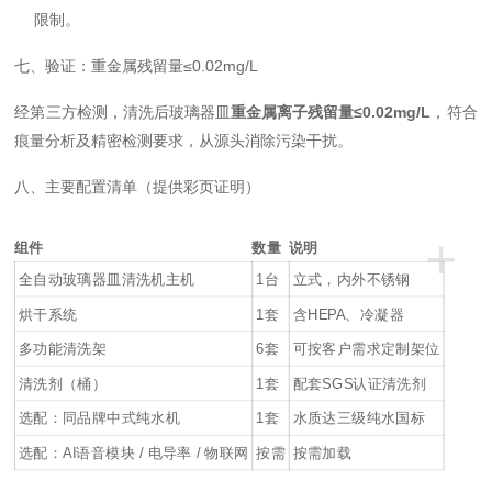
限制。
七、验证：重金属残留量≤0.02mg/L
经第三方检测，清洗后玻璃器皿
重金属离子残留量≤0.02mg/L
，符合
痕量分析及精密检测要求，从源头消除污染干扰。
八、主要配置清单（提供彩页证明）
+
组件
数量
说明
全自动玻璃器皿清洗机主机
1台
立式，内外不锈钢
烘干系统
1套
含HEPA、冷凝器
多功能清洗架
6套
可按客户需求定制架位
清洗剂（桶）
1套
配套SGS认证清洗剂
选配：同品牌中式纯水机
1套
水质达三级纯水国标
选配：AI语音模块 / 电导率 / 物联网
按需
按需加载