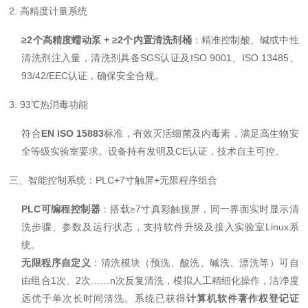
2. 高精度计量系统
≥2个高精度蠕动泵 + ≥2个内置清洗剂桶
：精准控制酸、碱或中性
清洗剂注入量，清洗剂具备SGS认证及ISO 9001、ISO 13485、
93/42/EEC认证，确保安全合规。
3. 93℃热消毒功能
符合
EN ISO 15883
标准，有效灭活细菌及内毒素，满足高生物安
全等级实验室要求。设备持有发明及CE认证，技术自主可控。
三、智能控制系统：PLC+7寸触屏+无限程序组合
PLC可编程控制器
：搭载≥7寸真彩触摸屏，同一界面实时显示清
洗步骤、参数及运行状态，支持软件升级及接入实验室Linux系
统。
无限程序自定义
：清洗模块（预洗、酸洗、碱洗、漂洗等）可自
由组合1次、2次……n次反复清洗，模拟人工精细化操作，洁净度
远优于单次长时间清洗。系统已获得
计算机软件著作权登记证