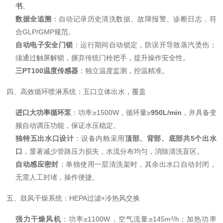
书
。
数据全追溯
：自动记录历史清洗数据、故障报警、诊断日志，符
合GLP/GMP规范。
自动电子安全门锁
：运行期间自动锁定，防误开导致蒸汽烫伤；
须通过触屏解锁，摒弃传统门栓把手，提升操作安全性。
三PT100温度传感器
：独立温度监测，控温精准。
四、高效循环喷淋系统：五口立体出水，覆盖
进口大功率循环泵
：功率≥1500W，循环量≥
950L/min
，并具备变
频自动调压功能，保证水压稳定。
独特五出水口设计
：设备内舱采用
顶部、背部、底部共5个出水
口
，显著减少管路压力损失，水流分布均匀，消除清洗盲区。
自动感应密封
：单独使用一层清洗架时，其余出水口自动封闭，
无需人工封堵，操作便捷。
五、鼓风干燥系统：HEPA过滤+冷热风交换
强力干燥风机
：功率≥1100W，空气流量≥145m³/h；加热功率