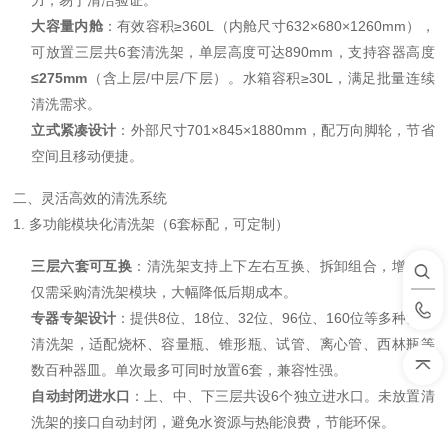
力，易于清洁验证。
大容量内舱
：有效容积≥360L（内舱尺寸632×680×1260mm），
可放置三层共6套清洗架，单层高度可达890mm，支持容器高度
≤275mm
（含上层/中层/下层）。水箱容积≥30L，满足批量连续
清洗需求。
立式紧凑设计
：外部尺寸701×845×1880mm，配万向脚轮，节省
空间且移动便捷。
二、灵活高效的清洗系统
1. 多功能模块化清洗架（6套标配，可定制）
三层六套可互换
：清洗架支持上下左右互换、拆卸组合，增配时
仅需采购清洗架模块，大幅降低后期成本。
专器专架设计
：提供8位、18位、32位、96位、160位等多种规格
清洗架，适配烧杯、容量瓶、锥形瓶、试管、离心管、西林瓶等
数百种器皿。单次最多可同时放置6套，兼容性强。
自动封闭进水口
：上、中、下三层共设6个独立进水口。未放置清
洗架的接口自动封闭，避免水资源与热能浪费，节能环保。