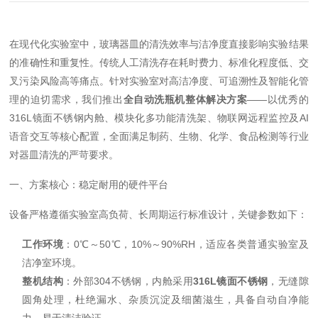
在现代化实验室中，玻璃器皿的清洗效率与洁净度直接影响实验结果
的准确性和重复性。传统人工清洗存在耗时费力、标准化程度低、交
叉污染风险高等痛点。针对实验室对高洁净度、可追溯性及智能化管
理的迫切需求，我们推出
全自动洗瓶机整体解决方案
——以
优秀
的
316L镜面不锈钢内舱、模块化多功能清洗架、物联网远程监控及AI
语音交互等核心配置，全面满足制药、生物、化学、食品检测等行业
对器皿清洗的严苛要求。
一、方案核心：稳定耐用的硬件平台
设备严格遵循实验室高负荷、长周期运行标准设计，关键参数如下：
工作环境
：0℃～50℃，10%～90%RH，适应各类普通实验室及
洁净室环境。
整机结构
：外部304不锈钢，内舱采用
316L镜面不锈钢
，无缝隙
圆角处理，杜绝漏水、杂质沉淀及细菌滋生，具备自动自净能