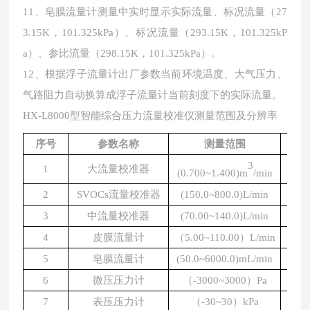
11、皂膜流量计测量中实时显示实际流量、标况流量（27
3.15K，101.325kPa）、标况流量（293.15K，101.325kP
a）、参比流量（298.15K，101.325kPa）。
12、根据浮子流量计出厂参数当前环境温度、大气压力、
气路阻力自动换算成浮子流量计当前刻度下的实际流量。
HX-L8000型智能综合压力流量校准仪测量范围及分辨率
序号
参数名称
测量范围
3
1
大流量校准器
(0.700~1.400)m
/min
0.0
2
SVOCs流量校准器
(150.0~800.0)L/min
0
3
中流量校准器
(70.00~140.0)L/min
0.
4
皮膜流量计
（
5.00~110.00）L/min
0.
5
皂膜流量计
(50.0~6000.0)mL/min
0.
6
微压压力计
（
-3000~3000）Pa
7
表压压力计
（
-30~30）kPa
0