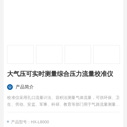
大气压可实时测量综合压力流量校准仪
产品简介
校准仪采用孔口流量计法、容积法测量气体流量，可供环保、卫
生、劳动、安监、军事、科研、教育等部门用于气路流量测量及
流量仪器校准。
执行标准：
产品型号：HX-L8000
HJ/T368-2007《标定总悬浮颗粒物采样器用的孔口流量计技术