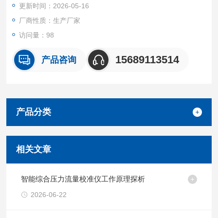
更新时间：2026-05-16
要求及检测方法》
JJG586-2006 《皂膜流量计检定规程》
厂商性质：生产厂家
JJG633-2005《气体容积式流量计》大气压可实时测量综合压力
访问量：98
流量校准仪
15689113514
产品咨询
产品分类
相关文章
智能综合压力流量校准仪工作原理探析
2026-06-22