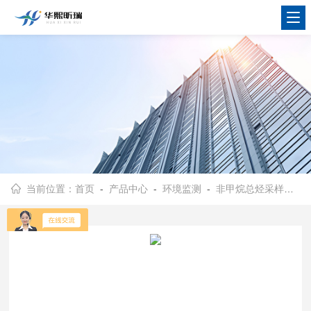
当前位置：
首页
-
产品中心
-
环境监测
-
非甲烷总烃采样器
-