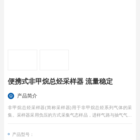
便携式非甲烷总烃采样器 流量稳定
产品简介
非甲烷总烃采样器(简称采样器)用于非甲烷总烃系列气体的采
集。采样器采用负压的方式采集气态样品，进样气路与抽气气路
隔离不接触，实现零交叉污染采样，可设置气袋体积、气体流
量、采样时间灵活采样,采样器具有可靠性高、操作简单、流量稳
产品型号：
定等特点。便携式非甲烷总烃采样器 流量稳定