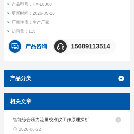
执行标准：
产品型号：HX-L8000
HJ/T368-2007《标定总悬浮颗粒物采样器用的孔口流量计技术
更新时间：2026-05-16
要求及检测方法》
JJG586-2006 《皂膜流量计检定规程》
厂商性质：生产厂家
JJG633-2005《气体容积式流量计》
访问量：119
15689113514
产品咨询
产品分类
相关文章
智能综合压力流量校准仪工作原理探析
2026-06-22