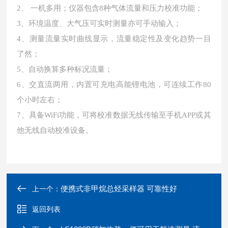
2、 一机多用；仪器包含8种气体流量和压力校准功能；
3、环境温度、大气压可实时测量亦可手动输入；
4、测量流量实时曲线显示，流量稳定性及变化趋势一目
了然；
5、自动换算多种标况流量；
6、交直流两用，内置可充电高能锂电池，可连续工作80
个小时左右；
7、具备WiFi功能，可将校准数据无线传输至手机APP或其
他无线自动校准设备。
便携式非甲烷总烃采样器 可靠性好
上一个：
返回列表