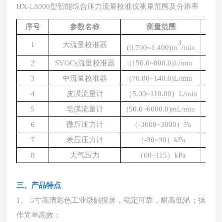
HX-L8000型智能综合压力流量校准仪测量范围及分辨率
序号
参数名称
测量范围
3
1
大流量校准器
(0.700~1.400)m
/min
0.0
2
SVOCs流量校准器
(150.0~800.0)L/min
0
3
中流量校准器
(70.00~140.0)L/min
0.
4
皮膜流量计
（
5.00~110.00）L/min
0.
5
皂膜流量计
(50.0~6000.0)mL/min
0.
6
微压压力计
（
-3000~3000）Pa
7
表压压力计
（
-30~30）kPa
0
8
大气压力
（
60~115）kPa
0
三、产品特点
1、 5寸高清彩色工业级触摸屏，稳定可靠，耐高低温；操
作简单高效；