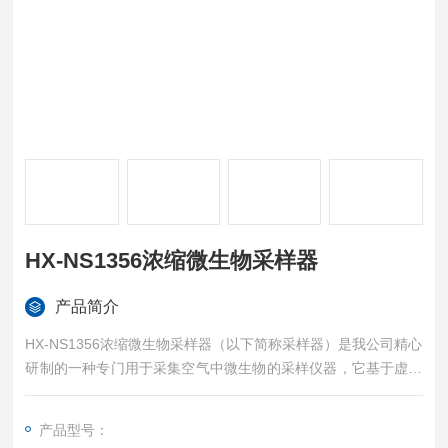
HX-NS1356浓缩微生物采样器
产品简介
HX-NS1356浓缩微生物采样器（以下简称采样器）是我公司精心
研制的一种专门用于采集空气中微生物的采样仪器，它基于虚拟
浓缩器和液体冲击采样器联合使用原理，解决了低浓度微生物难
于被采集到的问题，提高了微生物的采集效率，适用于嗜肺军团
产品型号：
菌气溶胶及细菌、病毒等的采样。广泛地用于卫生防疫、疾病控