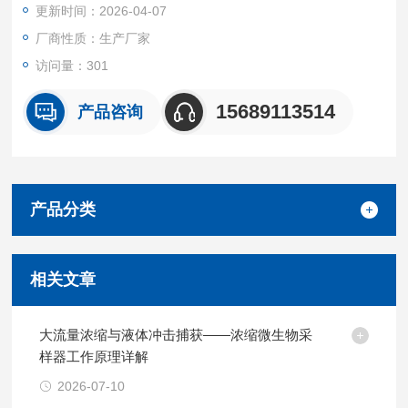
更新时间：2026-04-07
制、制药工业、食品工业、医院、科研教育等部门，为评价空气
环境微生物污染危害及其防治措施提供依据.
厂商性质：生产厂家
访问量：301
15689113514
产品咨询
产品分类
相关文章
大流量浓缩与液体冲击捕获——浓缩微生物采
样器工作原理详解
2026-07-10