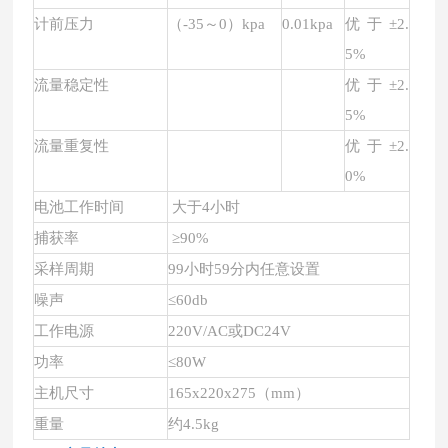
计前压力
（
-35
～
0
）
kpa
0.01kpa
优于
±2.
5%
流量稳定性
优于
±2.
5%
流量重复性
优于
±2.
0%
电池工作时间
大于
4小时
捕获率
≥90%
采样周期
99小时59分内任意设置
噪声
≤60db
工作电源
220V/AC或DC24V
功率
≤80W
主机尺寸
165x220x275（mm）
重量
约
4.5kg