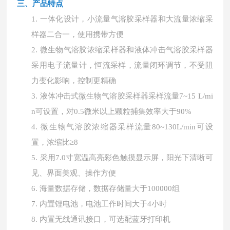
三、产品
特点
1.
一体化设计，小流量气溶胶采样器和大流量浓缩采
样器二合一，使用携带方便
2.
微生物气溶胶浓缩采样器和液体冲击气溶胶采样器
采用电子流量计，恒流采样，流量闭环调节，不受阻
力变化影响，控制更精确
3.
液体冲击式微生物气溶胶采样器采样流量
7~15 L/mi
n可设置，对0.5微米以上颗粒捕集效率大于90%
4.
微生物气溶胶浓缩器采样流量
80~130L/min可设
置，浓缩比≥8
5.
采用
7.0寸宽温高亮彩色触摸显示屏，阳光下清晰可
见、界面美观、操作方便
6.
海量数据存储，数据存储量大于
100000组
7.
内置锂电池，电池工作时间大于
4小时
8.
内置无线通讯接口，可选配蓝牙打印机