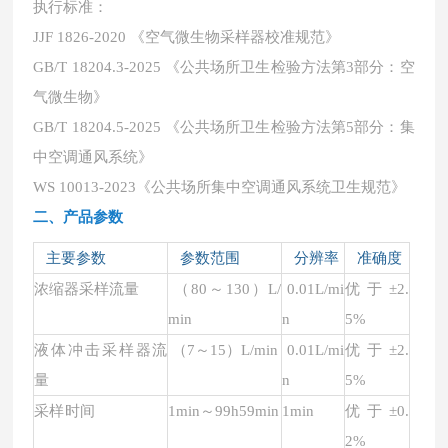
执行标准：
JJF 1826-2020 《空气微生物采样器校准规范》
GB/T 18204.3-20
25
《公共场所卫生检验方法第
3部分：空
气微生物》
GB/T 18204.5-20
25
《公共场所卫生检验方法第
5部分：集
中空调通风系统》
WS 10013-2023
《
公共场所集中空调通风系统卫生规范
》
二、产品
参数
主要参数
参数范围
分辨率
准确度
浓缩器采样流量
（
80
～
1
30
）
L/
0.01L/mi
优于
±2.
min
n
5%
液体冲击采样器流
（
7
～
15
）
L/min
0.01L/mi
优于
±2.
量
n
5%
采样时间
1min
～
99h59min
1min
优于
±0.
2%