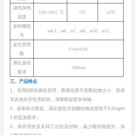
滤纸加热
（50~160）℃
1℃
±5℃
温度
采样嘴型
φ4.5、φ6、φ7、φ8、φ10、φ12
号
皮托管系
0.84±0.01
数
测孔直径
≥80mm
要求
三、
产品特点
1、采用β射线吸收原理，测量结果不受颗粒物大小、形状
等其他化学性质影响，测量数据更加准确。
2、设备检出限低，满足超低排放颗粒物浓度低于0.2mg/m
3 的监测要求；
3、采样管路及采样工位恒温控制，减少颗粒物损失，保