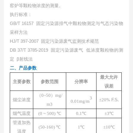
窑炉等颗粒物浓度的测量。
执行标准：
GB/T 16157 固定污染源排气中颗粒物测定与气态污染物
采样方法
HJ/T 397-2007 固定污染源废气监测技术规范
DB 37/T 3785-2019 固定污染源废气 低浓度颗粒物的测
定 β射线法
二、
产品参数
最大允许
主要参数
参数范围
分辨率
误差
（0~50）mg/
3
F.S.
烟尘浓度
±20%
0.01mg/m
m3
烟气温度
(0 ~ 500) ℃
0.1℃
±3℃
管道加热
(50-160) ℃
1℃
±10℃
温度