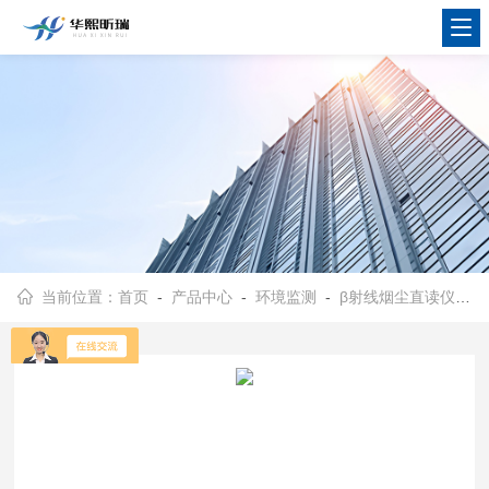
当前位置：
首页
-
产品中心
-
环境监测
-
β射线烟尘直读仪
- 