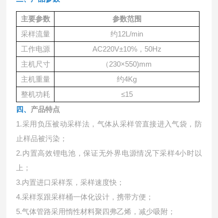
主要参数
参数范围
采样流量
约
12L/min
工作电源
AC220V±10%，50
Hz
主机尺寸
（
230
×5
50)mm
主机重量
约
4Kg
整机功耗
≤15
四、
产品特点
1.采用负压被动采样法，气体从采样管直接进入气袋，防
止样品被污染；
2.内置高效锂电池，保证无外界电源情况下采样4小时以
上；
3.内置进口采样泵，采样速度快；
4.采样泵跟采样桶一体化设计，携带方便；
5.气体管路采用惰性材料聚四弗乙烯，减少吸附；