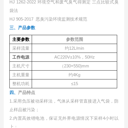
HJ 1262-2022 环境空气和废气臭气得测定 三点比较式臭
袋法
HJ 905-2017 恶臭污染环境监测技术规范
三、产品参数
主要参数
参数范围
采样流量
约
12L/min
工作电源
AC220V±10%，50
Hz
主机尺寸
（
230
×5
50)mm
主机重量
约
4Kg
整机功耗
≤15
四、
产品特点
1.采用负压被动采样法，气体从采样管直接进入气袋，防
止样品被污染；
2.内置高效锂电池，保证无外界电源情况下采样4小时以
上；