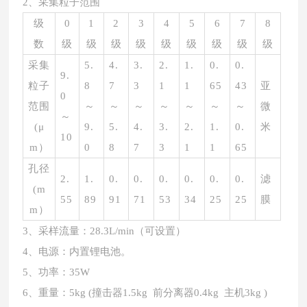
2、采集粒子范围
级
0
1
2
3
4
5
6
7
8
数
级
级
级
级
级
级
级
级
级
采集
5.
4.
3.
2.
1.
0.
0.
9.
粒子
8
7
3
1
1
65
43
亚
0
范围
～
～
～
～
～
～
～
微
～
(μ
9.
5.
4.
3.
2.
1.
0.
米
10
m）
0
8
7
3
1
1
65
孔径
2.
1.
0.
0.
0.
0.
0.
0.
滤
(m
55
89
91
71
53
34
25
25
膜
m）
3、采样流量：28.3L/min（可设置）
4、电源：内置锂电池。
5、功率：35W
6、重量：5kg (撞击器1.5kg 前分离器0.4kg 主机3kg )