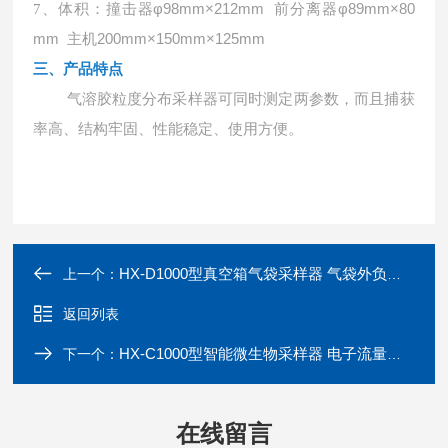
撞击器
φ98mm×212mm 前分离器φ89mm×80
7、体积
：
mm 主机200mm×150mm×125mm
三、
产品特点
气溶胶粒度分布采样器可同时测定两参数，而且捕获
率高、结构牢固、性能稳定、使用方便。
HX-D1000型真空箱气袋采样器 气袋外负压法
上一个：
返回列表
HX-C1000型智能微生物采样器 电子流量计恒流采样
下一个：
在线留言