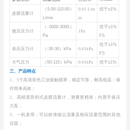
（
5.00-110.00）
优于
±1%
0.01 L/m
皮膜流量计
L/min
in
（
-3000-3000）
优于
±1%
微压压力计
1Pa
Pa
FS
优于
±1%
（
-30-30）kPa
表压压力计
0.01kPa
FS
（
50-115）kPa
优于
±1%
大气压力
0.01kPa
三、产品特点
1、5寸高清彩色工业级触摸屏，稳定可靠，耐高低温；操
作简单高效；
2、高精度容积式皮膜流量计，测量更精准；内置手操压
力泵；
3、一机多用；可以校准烟尘流量及相应流量范围的其他
仪器；