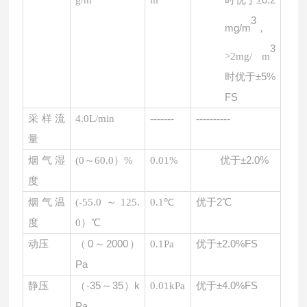
g/m
m
3
mg/m
，
3
>2mg/ m
时优于
±5%
FS
采样流
4.0L/min
-------
----------
量
优于
±2.0%
烟气湿
(
0～60.0）%
0.01%
度
优于
2℃
烟气温
(
-55.0～125.
0.1℃
度
0）℃
（
0～2000）
优于
±2.0%FS
动压
0.1Pa
Pa
（
-35～35）k
优于
±4.0%FS
静压
0.01kPa
Pa