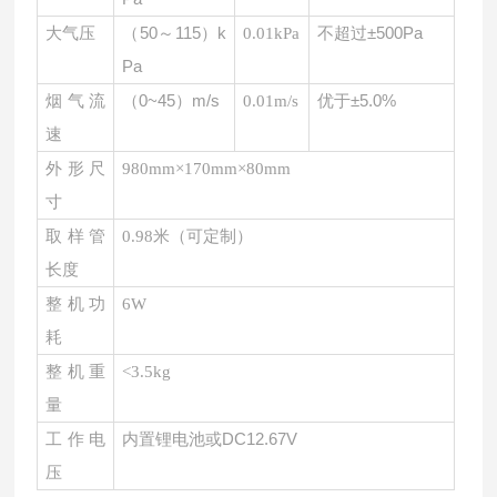
（
50～115）k
不超过
±500Pa
大气压
0.01kPa
Pa
（
0~45）m/s
优于
±5.0%
烟气流
0.01m/s
速
外形尺
980mm×170mm×80mm
寸
取样管
0.98米（可定制）
长度
整机功
6W
耗
整机重
<3.5kg
量
内置锂电池或
DC12.67V
工作电
压