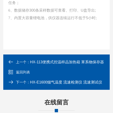
任务
；
数据储存
300条采样数据可查看、打印、U盘导出;
6、
内置大容量锂电池，供仪器连续运行不低于
5小时;
7、
HX-113便携式控温样品加热箱 苯系物保存器
上一个：
返回列表
HX-E1600烟气温度 流速检测仪 流速测试仪
下一个：
在线留言