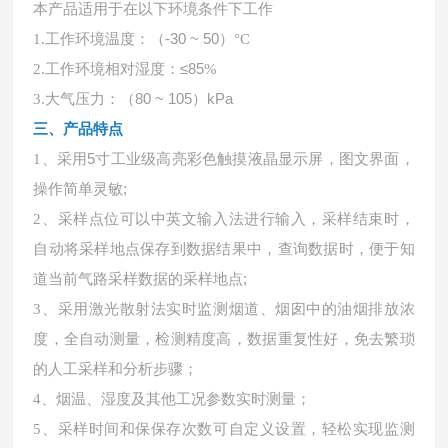
本产品适用于在以下环境条件下工作
工作环境温度：（
-30 ~ 50）
1
.
°
C
工作环境相对湿度：
≤85
2
.
%
大气压力：（
80 ~ 105）kPa
3
.
三、产品特点
采用
5寸工业级高亮彩色触摸液晶显示屏，图文界面，
1、
操作简单灵敏;
采样点位可以中英文输入法进行输入，采样结束时，
2、
自动将采样地点保存到数据结果中，查询数据时，便于知
道当前气路采样数据的采样地点
;
3、
采用激光散射法实时监测烟道、烟囱中的油烟排放浓
度，全自动测量，检测精度高，数据重复性好，免去繁琐
的人工采样和分析步骤
；
4、
烟温、湿度及其他工况参数实时测量
；
5、
采样时间和保保存次数可自定义设置，轻松实现监测