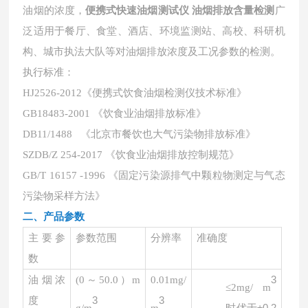
油烟的浓度，
便携式快速油烟测试仪 油烟排放含量检测
广
泛适用于餐厅、食堂、酒店、环境监测站、高校、科研机
构、城市执法大队等对油烟排放浓度及工况参数的检测。
执行标准：
HJ2526-2012《便携式饮食油烟检测仪技术标准》
GB18483-2001 《饮食业油烟排放标准》
DB11/1488 《北京市餐饮也大气污染物排放标准》
SZDB/Z 254-2017 《饮食业油烟排放控制规范》
GB/T 16157 -1996 《固定污染源排气中颗粒物测定与气态
污染物采样方法》
二、产品参数
主要参
参数范围
分辨率
准确度
数
3
油烟浓
(
0～50.0）m
0.01mg/
≤2mg/ m
3
3
度
时优于
±0.2