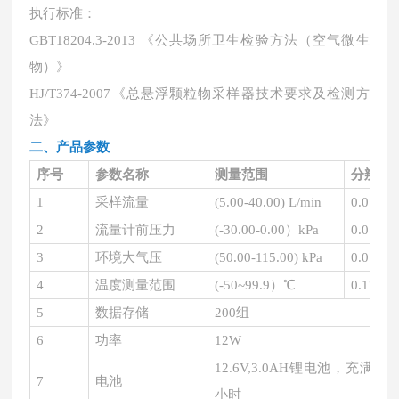
执行标准：
GBT18204.3-2013 《公共场所卫生检验方法（空气微生
物）》
HJ/T374-2007《总悬浮颗粒物采样器技术要求及检测方
法》
二、
产品参数
序号
参数名称
测量范围
分辨率
1
采样流量
(5.00-40.00) L/min
0.01 L/
2
流量计前压力
(
-30.00-0.00）kPa
0.01 kP
3
环境大气压
(50.00-115.00) kPa
0.01 kP
4
温度测量范围
(
-50~99.9）℃
0.1℃
5
数据存储
200组
6
功率
12W
12.6V,3.0AH锂电池，充
7
电池
小时