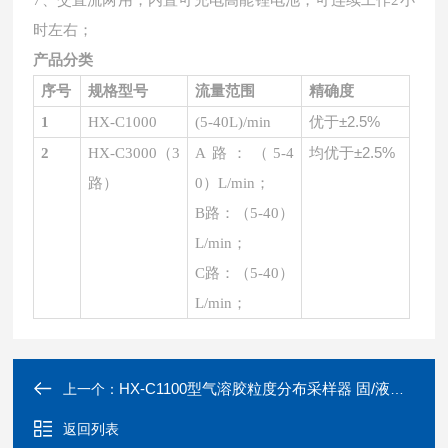
7、交直流两用，内置可充电高能锂电池，可连续工作2小
时左右；
产品分类
序号
规格型号
流量范围
精确度
优于
±2.5%
1
HX
-C1000
(
5-40L
)
/min
均优于
±2.5%
2
HX
-C3000（3
A路：（5-4
路）
0）L/min；
B路：（5-40）
L/min；
C路：（5-40）
L/min；
HX-C1100型气溶胶粒度分布采样器 固/液体颗粒含量检测
上一个：
返回列表