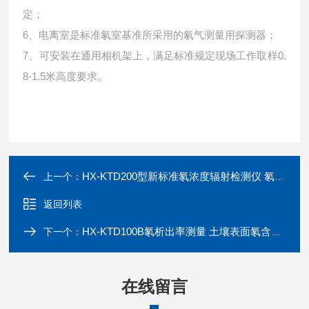
定；
6、电离室是标准氡室基准所采用的氡气测量用探测器；
7、可安装在通用相机架上，满足标准规定现场工作取样0.
8-1.5米高度要求。
HX-KTD200型新标准氡浓度辐射检测仪 氡测量仪
上一个：
返回列表
HX-KTD100B氡析出率测量 土壤表面氡含量测定
下一个：
在线留言