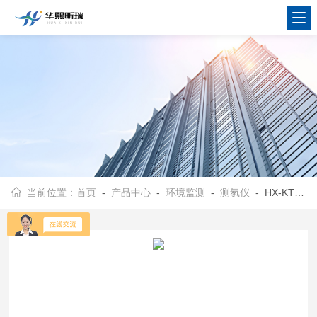
当前位置：
首页
-
产品中心
-
环境监测
-
测氡仪
- HX-KTD500空气氡瞬时检测仪 便携测氡仪