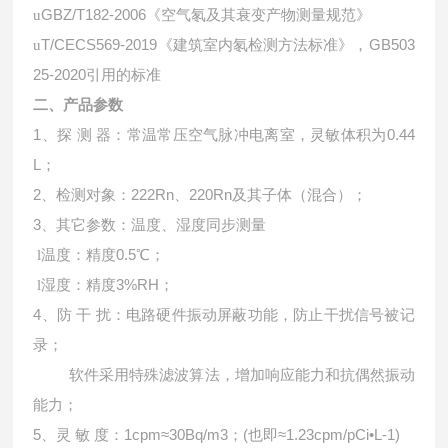
GBZ/T182-2006《空气氡及其衰变产物测量规范》
u
T/CECS569-2019《建筑室内氡检测方法标准》，GB503
u
25-2020引用的标准
二、产品参数
1、探 测 器：常温常压空气脉冲电离室，灵敏体积为0.44
L；
2、检测对象：222Rn、220Rn及其子体（混合）；
3、其它参数：温度、湿度同步测量
温度：精度0.5℃；
l
湿度：精度3%RH；
l
4、防 干 扰：电路硬件振动屏蔽功能，防止干扰信号被记
录；
软件采用特殊滤波算法，增加响应能力和抗偶然振动
能力；
5、灵 敏 度：1cpm≈30Bq/m3；(也即≈1.23cpm/pCi•L-1)