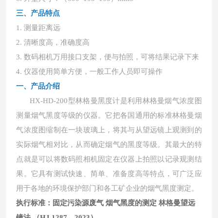
三、产品特点
1. 测量距离远
2. 清晰度高，准确度高
3. 数码相机万用接口支架，便与拍照，可将结果记录下来
4. 仪器使用简单方便，一般工作人员即可操作
一、产品介绍
HX-HD-200
型林格曼黑度计是利用林格曼烟气浓度图
测量烟气黑度等级的仪器。它把各国通用的标准林格曼烟
气浓度图缩制在一块玻璃上，将其与从望远镜上观测到的
实际烟气相对比，从而确定烟气的黑度等级。其最大的特
点就是可以将数码照相机固定在仪器上拍照以记录观测结
果。它具有测试快速、简单、准备度高等特点，可广泛应
用于各地的环境保护部门和各工矿企业的烟气黑度测定。
执行标准：固定污染源废气
烟气黑度的测定
林格曼望远
镜法
（
HJ 1287—2023）