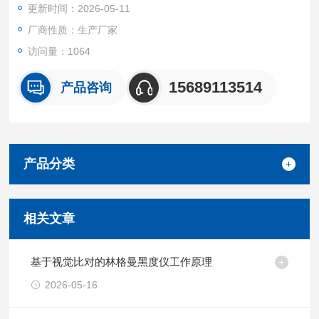
更新时间：2026-05-11
3. 物镜通光孔径：80毫米
厂商性质：生产厂家
4. 林格曼黑度等级：0～5级
访问量：1064
5. 分划面摄像倍率：2倍
15689113514
产品咨询
产品分类
相关文章
基于视觉比对的林格曼黑度仪工作原理
2026-05-16