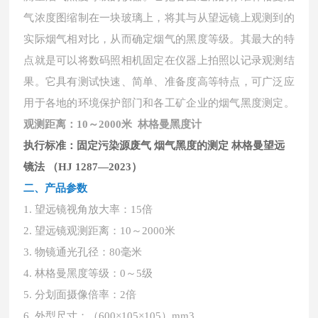
气浓度图缩制在一块玻璃上，将其与从望远镜上观测到的
实际烟气相对比，从而确定烟气的黑度等级。其最大的特
点就是可以将数码照相机固定在仪器上拍照以记录观测结
果。它具有测试快速、简单、准备度高等特点，可广泛应
用于各地的环境保护部门和各工矿企业的烟气黑度测定。
观测距离：10～2000米 林格曼黑度计
执行标准：固定污染源废气
烟气黑度的测定
林格曼望远
镜法
（
HJ 1287—2023）
二、产品参数
1.
望远镜视角放大率：
15倍
2.
望远镜观测距离：
10～2000米
3.
物镜通光孔径：
80毫米
4.
林格曼黑度等级：
0～5级
5.
分划面摄像倍率：
2倍
6.
外型尺寸：（
600×105×105）mm3