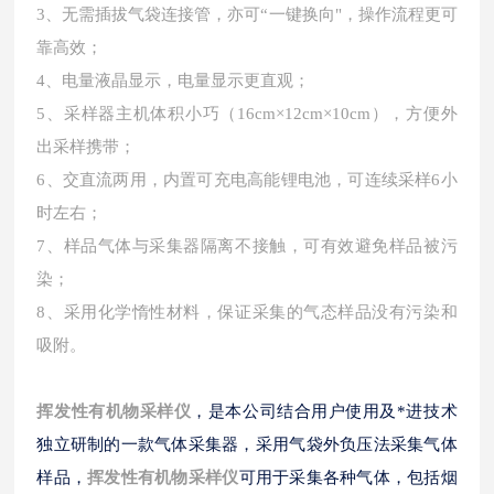
3、无需插拔气袋连接管，亦可“一键换向"，操作流程更可
靠高效；
4、电量液晶显示，电量显示更直观；
5、采样器主机体积小巧（16cm×12cm×10cm），方便外
出采样携带；
6、交直流两用，内置可充电高能锂电池，可连续采样6小
时左右；
7、样品气体与采集器隔离不接触，可有效避免样品被污
染；
8、采用化学惰性材料，保证采集的气态样品没有污染和
吸附。
挥发性有机物采样仪
，是本公司结合用户使用及*进技术
独立研制的一款气体采集器，采用气袋外负压法采集气体
样品，
挥发性有机物采样仪
可用于采集各种气体，包括烟