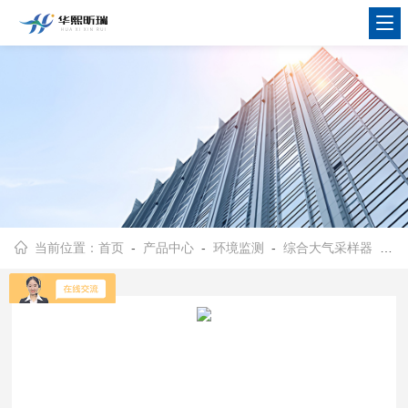
当前位置：
首页
-
产品中心
-
环境监测
-
综合大气采样器
- HX-D1000型挥发性有机物采样仪 气袋外负压法