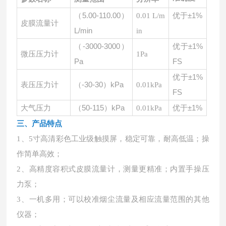
（
5.00-110.00）
优于
±1%
0.01 L/m
皮膜流量计
L/min
in
（
-3000-3000）
优于
±1%
微压压力计
1Pa
Pa
FS
优于
±1%
（
-30-30）kPa
表压压力计
0.01kPa
FS
（
50-115）kPa
优于
±1%
大气压力
0.01kPa
三、产品特点
1、5寸高清彩色工业级触摸屏，稳定可靠，耐高低温；操
作简单高效；
2、高精度容积式皮膜流量计，测量更精准；内置手操压
力泵；
3、一机多用；可以校准烟尘流量及相应流量范围的其他
仪器；