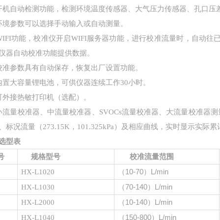
开机自动检测功能，检测环境温度传感器、大气压力传感器、孔口压
环境参数可以选择手动输入或自动测量。
WIFI功能，校准仪开启WIFI服务器功能，进行校准流量时，自动
仪器自动校准功能提供数据。
校准参数具有自动保存，恢复出厂设置功能。
内置大容量锂电池，可供仪器连续工作30小时。
可外接热敏打印机（选配）。
小流量校准器、中流量校准器、SVOCs流量校准器、大流量校准器测量中实
）、标况流量（273.15K，101.325kPa）及相应曲线，实时显示实际累
选型表
号
规格型号
校准流量范围
（
10-70）L/min
HX-L1020
（
70-140）L/min
HX-L10
30
（
10-140）L/min
HX-L
2000
（
150-800）L/min
HX-L10
40