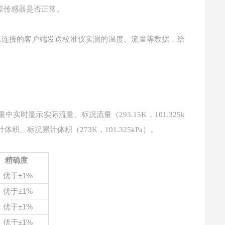
差传感器是否正常。
往已连接的客户端发送校准仪实测的温度、流量等数据，给
时显示实际流量、标况流量（293.15K，101.325k
计体积、标况累计体积（273K，101.325kPa）。
精确度
优于
±1%
优于
±1%
优于
±1%
优于
±1%