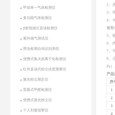
2、
甲烷单一气体检测仪
3、
多功能气体检测仪
4、
被检
β射线烟尘直读检测仪
5、
紫外烟气测试仪
6、
两虫检测自动识别系统
7、
8、
便携式氢火焰离子化检测仪
Pa
红外直读式粉尘浓度测量仪
产品
激光粉尘测定仪
序
泵吸式甲醛检测仪
1
2
便携式激光粉尘仪
3
个人剂量报警仪
4