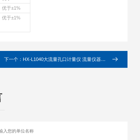
优于
±1%
优于
±1%
下一个：
HX-L1040大流量孔口计量仪 流量仪器校准
言