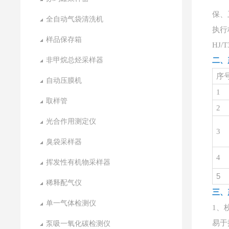
保、
全自动气袋清洗机
执行
样品保存箱
HJ
非甲烷总烃采样器
二、
序
自动压膜机
1
取样管
2
光合作用测定仪
3
臭袋采样器
4
挥发性有机物采样器
5
稀释配气仪
三、
单一气体检测仪
1、
易于
泵吸一氧化碳检测仪