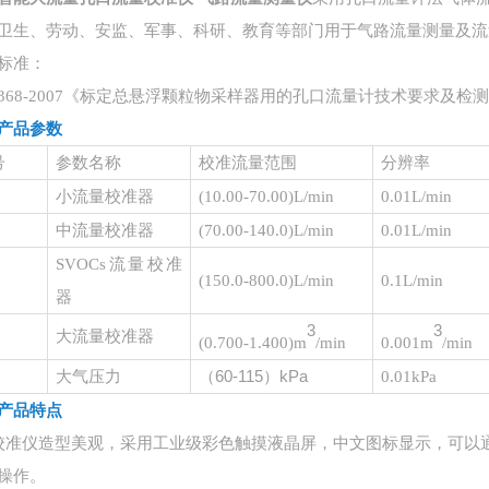
卫生、劳动、安监、军事、科研、教育等部门用于气路流量测量及流
标准：
/T368-2007《标定总悬浮颗粒物采样器用的孔口流量计技术要求及检
产品参数
号
参数名称
校准流量范围
分辨率
小流量校准器
(
10.00-70.00
)
L/min
0.01L/min
中流量校准器
(70.00-140.0)L/min
0.01L/min
SVOCs流量校准
(150.0-800.0)L/min
0.1L/min
器
3
3
大流量校准器
(0.700-1.400)m
/min
0.001m
/min
（
60-115）kPa
大气压力
0.01kPa
产品特点
校准仪造型美观，采用工业级彩色触摸液晶屏，中文图标显示，可以
操作。